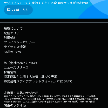
ラジコプレミアムに登録すると日本全国のラジオが聴き放題！
詳しくはこちら
聴取について
配信エリア
利用規約
プライバシーポリシー
ライセンス情報
radiko news
株式会社radikoについて
ニュースリリース
採用情報
特定商取引に関する法律に基づく表示
株式会社メディアプラットフォームラボについて
北海道・東北のラジオ局
ＨＢＣラジオ
ＳＴＶラジオ
AIR-G'（FM北海道）
FM NORTH WAVE
ＲＡＢ青森放送
エフエム青森
IBCラジオ
エフエム岩手
tbcラジオ
Date fm（エフエム仙台）
ABSラジオ
エフエム秋田
YBC山形放送
Rhythm Station エフエム山形
RFCラジオ福島
ふくしまFM
NHK AM（札幌）
NHK AM（仙台）
関東のラジオ局