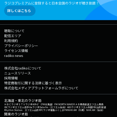
ラジコプレミアムに登録すると日本全国のラジオが聴き放題！
詳しくはこちら
聴取について
配信エリア
利用規約
プライバシーポリシー
ライセンス情報
radiko news
株式会社radikoについて
ニュースリリース
採用情報
特定商取引に関する法律に基づく表示
株式会社メディアプラットフォームラボについて
北海道・東北のラジオ局
ＨＢＣラジオ
ＳＴＶラジオ
AIR-G'（FM北海道）
FM NORTH WAVE
ＲＡＢ青森放送
エフエム青森
IBCラジオ
エフエム岩手
tbcラジオ
Date fm（エフエム仙台）
ABSラジオ
エフエム秋田
YBC山形放送
Rhythm Station エフエム山形
RFCラジオ福島
ふくしまFM
NHK AM（札幌）
NHK AM（仙台）
関東のラジオ局