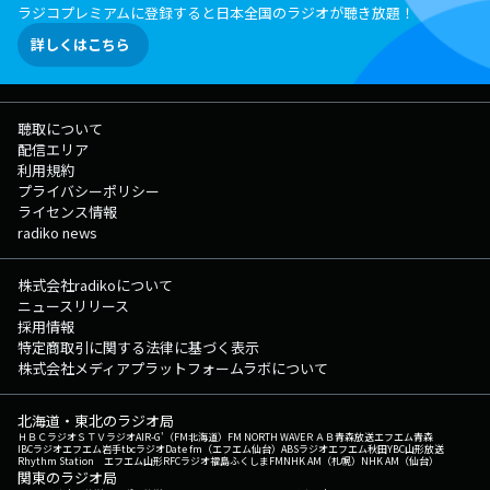
ラジコプレミアムに登録すると日本全国のラジオが聴き放題！
詳しくはこちら
聴取について
配信エリア
利用規約
プライバシーポリシー
ライセンス情報
radiko news
株式会社radikoについて
ニュースリリース
採用情報
特定商取引に関する法律に基づく表示
株式会社メディアプラットフォームラボについて
北海道・東北のラジオ局
ＨＢＣラジオ
ＳＴＶラジオ
AIR-G'（FM北海道）
FM NORTH WAVE
ＲＡＢ青森放送
エフエム青森
IBCラジオ
エフエム岩手
tbcラジオ
Date fm（エフエム仙台）
ABSラジオ
エフエム秋田
YBC山形放送
Rhythm Station エフエム山形
RFCラジオ福島
ふくしまFM
NHK AM（札幌）
NHK AM（仙台）
関東のラジオ局