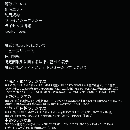
聴取について
配信エリア
利用規約
プライバシーポリシー
ライセンス情報
radiko news
株式会社radikoについて
ニュースリリース
採用情報
特定商取引に関する法律に基づく表示
株式会社メディアプラットフォームラボについて
北海道・東北のラジオ局
ＨＢＣラジオ
ＳＴＶラジオ
AIR-G'（FM北海道）
FM NORTH WAVE
ＲＡＢ青森放送
エフエム青森
IBCラジオ
エフエム岩手
tbcラジオ
Date fm（エフエム仙台）
ABSラジオ
エフエム秋田
YBC山形放送
Rhythm Station エフエム山形
RFCラジオ福島
ふくしまFM
NHK AM（札幌）
NHK AM（仙台）
関東のラジオ局
TBSラジオ
文化放送
ニッポン放送
interfm
TOKYO FM
J-WAVE
ラジオ日本
BAYFM78
NACK5
ＦＭヨコハマ
LuckyFM 茨城放送
CRT栃木放送
RadioBerry
FM GUNMA
NHK AM（東京）
北陸・甲信越のラジオ局
ＢＳＮラジオ
FM NIIGATA
ＫＮＢラジオ
ＦＭとやま
MROラジオ
エフエム石川
FBCラジオ
FM福井
YBSラジオ
FM FUJI
SBCラジオ
ＦＭ長野
NHK AM（東京）
NHK AM（名古屋）
中部のラジオ局
CBCラジオ
東海ラジオ
ぎふチャン
ZIP-FM
FM AICHI
ＦＭ ＧＩＦＵ
SBSラジオ
K-MIX SHIZUOKA
レディオキューブ ＦＭ三重
NHK AM（名古屋）