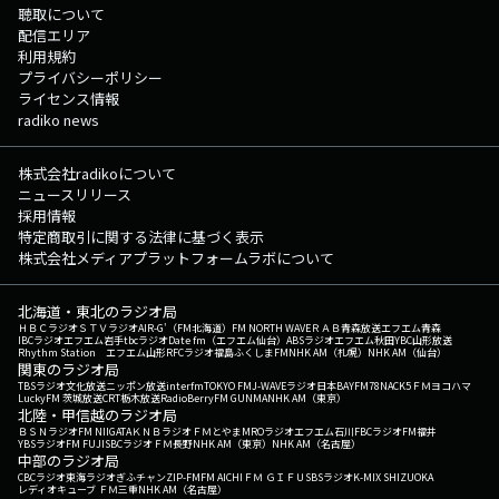
聴取について
配信エリア
利用規約
プライバシーポリシー
ライセンス情報
radiko news
株式会社radikoについて
ニュースリリース
採用情報
特定商取引に関する法律に基づく表示
株式会社メディアプラットフォームラボについて
北海道・東北のラジオ局
ＨＢＣラジオ
ＳＴＶラジオ
AIR-G'（FM北海道）
FM NORTH WAVE
ＲＡＢ青森放送
エフエム青森
IBCラジオ
エフエム岩手
tbcラジオ
Date fm（エフエム仙台）
ABSラジオ
エフエム秋田
YBC山形放送
Rhythm Station エフエム山形
RFCラジオ福島
ふくしまFM
NHK AM（札幌）
NHK AM（仙台）
関東のラジオ局
TBSラジオ
文化放送
ニッポン放送
interfm
TOKYO FM
J-WAVE
ラジオ日本
BAYFM78
NACK5
ＦＭヨコハマ
LuckyFM 茨城放送
CRT栃木放送
RadioBerry
FM GUNMA
NHK AM（東京）
北陸・甲信越のラジオ局
ＢＳＮラジオ
FM NIIGATA
ＫＮＢラジオ
ＦＭとやま
MROラジオ
エフエム石川
FBCラジオ
FM福井
YBSラジオ
FM FUJI
SBCラジオ
ＦＭ長野
NHK AM（東京）
NHK AM（名古屋）
中部のラジオ局
CBCラジオ
東海ラジオ
ぎふチャン
ZIP-FM
FM AICHI
ＦＭ ＧＩＦＵ
SBSラジオ
K-MIX SHIZUOKA
レディオキューブ ＦＭ三重
NHK AM（名古屋）