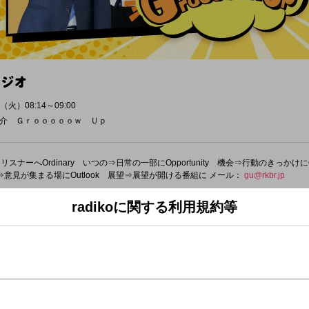
（火）08:14～09:00
介 Ｇｒｏｏｏｏｏｗ Ｕｐ
ナーへOrdinary いつの⇒日常の一部にOpportunity 機会⇒行動のきっかけにObj
見⇒意見が集まる場にOutlook 展望⇒展望が開ける番組に メール：
gu@rkbr.jp
radikoに関する利用規約等
、
がわかる！
あわせのグ―。
え合わせ