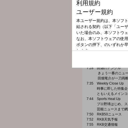
7:05 リスナー投票
リスナーのあなたに
番組独自の世論調査
7:11 Zoom Up
気鋭のコメンテーター
気になるニュースの
月曜：政治 ジャーナリス
火曜：経済 明治大学教授
水曜：九州経済 長崎県立
木曜：環境・科学 毎日
元村有
7:22 RKB天気予報
7:25 RKB交通情報
7:28 田畑のアングル
きょう一番のニュー
田畑竜介が一刀両
7:35 Weekly Close Up
時事に即した特集企画
ともいえるメインコ
7:44 Sports Heat Up
プロ野球はじめ、スポ
芸能ニュースまで網
7:50 RKB50ニュース
7:52 RKB天気予報
7:55 RKB交通情報