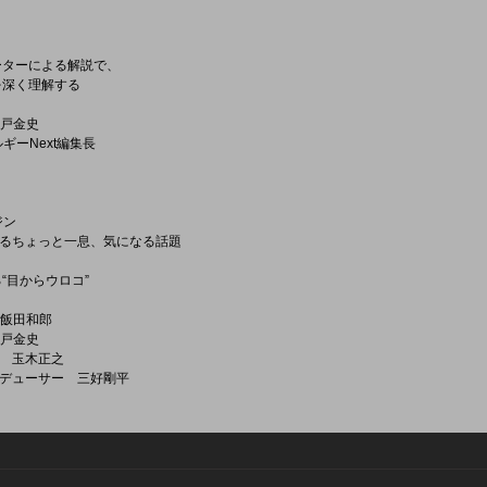
ーによる解説で、
深く理解する
神戸金史
ギーNext編集長
ジン
ちょっと一息、気になる話題
目からウロコ”
 飯田和郎
神戸金史
 玉木正之
デューサー 三好剛平