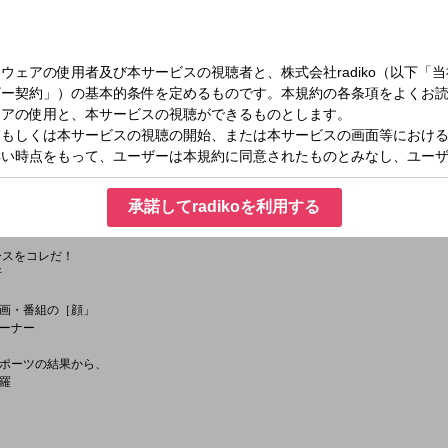
聞く、
陣による、
深掘り解説
ト 鈴木哲夫
 飯田泰之
大学教授 鳥丸聡
新聞客員編集委員
希子
承諾してradikoを利用する
スをコレだ！
断
・番組の［顔」
ーナー
ーツの結果から、
羅