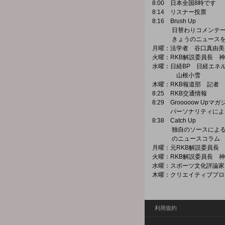
8:00 日本全国8時です
8:14 リスナー投票
8:16 Brush Up
日替わりコメンテータ
きょうのニュースを
月曜：法学者 谷口真由美
火曜：RKB解説委員長 
水曜：日経BP 日経エネル
山根小雪
木曜：RKB報道部 記者
8:25 RKB交通情報
8:29 Grooooow Upマガ
パーソナリティによる
8:38 Catch Up
独自のソースによる“
のニュースコラム
月曜：元RKB解説委員長
火曜：RKB解説委員長 
水曜：スポーツ文化評論家
木曜：クリエイティブプロ
利用規約