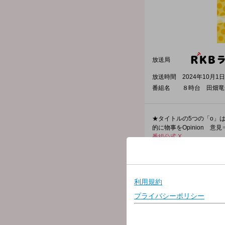
放送局
放送時間
2024年10月1日
番組名
８時台 田畑竜
★タイトルの5つの「o」はリス
的に物事をOpinion 意
番組公式 X
番組公式 Instagram
6:30 どアタマの体操
6:35 RKB天気予報
6:37 News Line Up
この5分間を聴けば
きょう必要なニュース
6:45 おなかがグーはし
7:00 どアタマの体操答
7:02 RKBラジオニュース