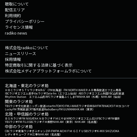
聴取について
配信エリア
利用規約
プライバシーポリシー
ライセンス情報
radiko news
株式会社radikoについて
ニュースリリース
採用情報
特定商取引に関する法律に基づく表示
株式会社メディアプラットフォームラボについて
北海道・東北のラジオ局
ＨＢＣラジオ
ＳＴＶラジオ
AIR-G'（FM北海道）
FM NORTH WAVE
ＲＡＢ青森放送
エフエム青森
IBCラジオ
エフエム岩手
tbcラジオ
Date fm（エフエム仙台）
ABSラジオ
エフエム秋田
YBC山形放送
Rhythm Station エフエム山形
RFCラジオ福島
ふくしまFM
NHK AM（札幌）
NHK AM（仙台）
関東のラジオ局
TBSラジオ
文化放送
ニッポン放送
interfm
TOKYO FM
J-WAVE
ラジオ日本
BAYFM78
NACK5
ＦＭヨコハマ
LuckyFM 茨城放送
CRT栃木放送
RadioBerry
FM GUNMA
NHK AM（東京）
北陸・甲信越のラジオ局
ＢＳＮラジオ
FM NIIGATA
ＫＮＢラジオ
ＦＭとやま
MROラジオ
エフエム石川
FBCラジオ
FM福井
YBSラジオ
FM FUJI
SBCラジオ
ＦＭ長野
NHK AM（東京）
NHK AM（名古屋）
中部のラジオ局
CBCラジオ
東海ラジオ
ぎふチャン
ZIP-FM
FM AICHI
ＦＭ ＧＩＦＵ
SBSラジオ
K-MIX SHIZUOKA
レディオキューブ ＦＭ三重
NHK AM（名古屋）