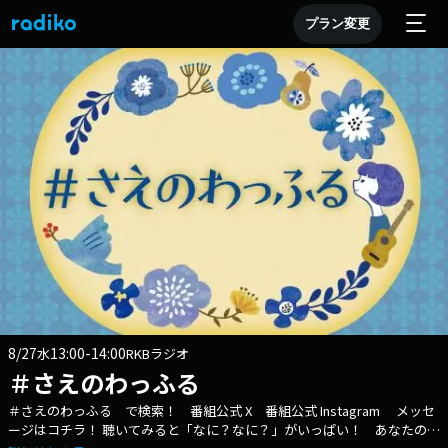
プラン変更
8/27
13:00-14:00
水
RKBラジオ
＃さえのわっふる
＃さえのわっふる で検索！ 番組公式 X 番組公式 Instagram メッセ
ージはコチラ！ 聴いてみると「なに？なに？」がいっぱい！ あなたのお