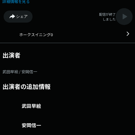
腹が興味でいっぱいになるような ワンダフルな情報音楽バラエティ。
詳細情報を見る
昼下がりのおやつのような感覚で聴いてほしいな。 番組名に付いている
＃もワッフルになってるんだよ。 14:00 【＃さえの間】ゲストコー
配信が終了
シェア
ナー --- ミュージシャンや、番組が選定したニッチな 企業やマニアッ
しました
クな趣味を持つ方に 毎日インタビュー！ 14:30 【スナッピーのわふ
リク♪】スナッピー中継 --- 音楽番組らしい街角リクエストをしま
す。 15:00 【＃わっふるーむ】パートナーパーソナリティコーナー --
ホークスイニング0
- （月）光ママ （火）ナオキ （水）安岡信一 （木）田尻敏明
出演者
武田早絵 / 安岡信一
出演者の追加情報
武田早絵
安岡信一