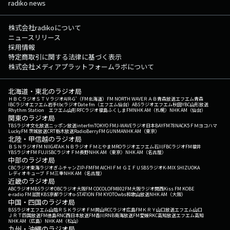
radiko news
株式会社radikoについて
ニュースリリース
採用情報
特定商取引に関する法律に基づく表示
株式会社メディアプラットフォームラボについて
北海道・東北のラジオ局
ＨＢＣラジオ
ＳＴＶラジオ
AIR-G'（FM北海道）
FM NORTH WAVE
ＲＡＢ青森放送
エフエム青森
IBCラジオ
エフエム岩手
tbcラジオ
Date fm（エフエム仙台）
ABSラジオ
エフエム秋田
YBC山形放送
Rhythm Station エフエム山形
RFCラジオ福島
ふくしまFM
NHK AM（札幌）
NHK AM（仙台）
関東のラジオ局
TBSラジオ
文化放送
ニッポン放送
interfm
TOKYO FM
J-WAVE
ラジオ日本
BAYFM78
NACK5
ＦＭヨコハマ
LuckyFM 茨城放送
CRT栃木放送
RadioBerry
FM GUNMA
NHK AM（東京）
北陸・甲信越のラジオ局
ＢＳＮラジオ
FM NIIGATA
ＫＮＢラジオ
ＦＭとやま
MROラジオ
エフエム石川
FBCラジオ
FM福井
YBSラジオ
FM FUJI
SBCラジオ
ＦＭ長野
NHK AM（東京）
NHK AM（名古屋）
中部のラジオ局
CBCラジオ
東海ラジオ
ぎふチャン
ZIP-FM
FM AICHI
ＦＭ ＧＩＦＵ
SBSラジオ
K-MIX SHIZUOKA
レディオキューブ ＦＭ三重
NHK AM（名古屋）
近畿のラジオ局
ABCラジオ
MBSラジオ
OBCラジオ大阪
FM COCOLO
FM802
FM大阪
ラジオ関西
Kiss FM KOBE
e-radio FM滋賀
KBS京都ラジオ
α-STATION FM KYOTO
wbs和歌山放送
NHK AM（大阪）
中国・四国のラジオ局
BSSラジオ
エフエム山陰
ＲＳＫラジオ
ＦＭ岡山
RCCラジオ
広島FM
ＫＲＹ山口放送
エフエム山口
ＪＲＴ四国放送
FM徳島
RNC西日本放送
FM香川
RNB南海放送
FM愛媛
RKC高知放送
エフエム高知
NHK AM（広島）
NHK AM（松山）
九州・沖縄のラジオ局