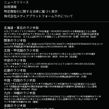
ニュースリリース
採用情報
特定商取引に関する法律に基づく表示
株式会社メディアプラットフォームラボについて
北海道・東北のラジオ局
ＨＢＣラジオ
ＳＴＶラジオ
AIR-G'（FM北海道）
FM NORTH WAVE
ＲＡＢ青森放送
エフエム青森
IBCラジオ
エフエム岩手
tbcラジオ
Date fm（エフエム仙台）
ABSラジオ
エフエム秋田
YBC山形放送
Rhythm Station エフエム山形
RFCラジオ福島
ふくしまFM
NHK AM（札幌）
NHK AM（仙台）
関東のラジオ局
TBSラジオ
文化放送
ニッポン放送
interfm
TOKYO FM
J-WAVE
ラジオ日本
BAYFM78
NACK5
ＦＭヨコハマ
LuckyFM 茨城放送
CRT栃木放送
RadioBerry
FM GUNMA
NHK AM（東京）
北陸・甲信越のラジオ局
ＢＳＮラジオ
FM NIIGATA
ＫＮＢラジオ
ＦＭとやま
MROラジオ
エフエム石川
FBCラジオ
FM福井
YBSラジオ
FM FUJI
SBCラジオ
ＦＭ長野
NHK AM（東京）
NHK AM（名古屋）
中部のラジオ局
CBCラジオ
東海ラジオ
ぎふチャン
ZIP-FM
FM AICHI
ＦＭ ＧＩＦＵ
SBSラジオ
K-MIX SHIZUOKA
レディオキューブ ＦＭ三重
NHK AM（名古屋）
近畿のラジオ局
ABCラジオ
MBSラジオ
OBCラジオ大阪
FM COCOLO
FM802
FM大阪
ラジオ関西
Kiss FM KOBE
e-radio FM滋賀
KBS京都ラジオ
α-STATION FM KYOTO
wbs和歌山放送
NHK AM（大阪）
中国・四国のラジオ局
BSSラジオ
エフエム山陰
ＲＳＫラジオ
ＦＭ岡山
RCCラジオ
広島FM
ＫＲＹ山口放送
エフエム山口
ＪＲＴ四国放送
FM徳島
RNC西日本放送
FM香川
RNB南海放送
FM愛媛
RKC高知放送
エフエム高知
NHK AM（広島）
NHK AM（松山）
九州・沖縄のラジオ局
RKBラジオ
KBCラジオ
LOVE FM
CROSS FM
FM FUKUOKA
エフエム佐賀
NBCラジオ
FM長崎
RKKラジオ
FMKエフエム熊本
OBSラジオ
エフエム大分
宮崎放送
エフエム宮崎
ＭＢＣラジオ
μＦＭ
RBCiラジオ
ラジオ沖縄
FM沖縄
NHK AM（福岡）
全国のラジオ局