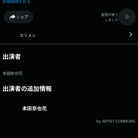
ら！ 「カリメン」はちょっと不安定で、ちょっと悩んでて、でもか
詳細情報を見る
っこいいオトナを目指して日々頑張っているティーンの集う場所で
す。 恋愛、勉強、部活、色々悩んだり、落ち込んだりするけれど、頑
配信が終了
シェア
張っているティーンのみんな、「カリメン」に集合して、一緒に素敵なオ
しました
トナを目指そうぜ！ ティーンを経験した、先輩方も、後輩のためにアド
バイスよろしくお願いしますっっ！！ 担当パーソナリティ 冨士原圭
希（火） 本田奈也花（水） 植草峻（木） その他、番組公式
カリメン
SNSなど→ LINE：karimen（公式アカウント） twitter：＠rkbkari
instagram：rkbkari mail：kari@rkbr.jp FAX：092-844-8844
出演者
本田奈也花
出演者の追加情報
本田奈也花
by ARTIST COMMONS