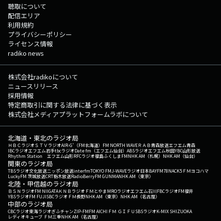
聴取について
配信エリア
利用規約
プライバシーポリシー
ライセンス情報
radiko news
株式会社radikoについて
ニュースリリース
採用情報
特定商取引に関する法律に基づく表示
株式会社メディアプラットフォームラボについて
北海道・東北のラジオ局
ＨＢＣラジオ
ＳＴＶラジオ
AIR-G'（FM北海道）
FM NORTH WAVE
ＲＡＢ青森放送
エフエム青森
IBCラジオ
エフエム岩手
tbcラジオ
Date fm（エフエム仙台）
ABSラジオ
エフエム秋田
YBC山形放送
Rhythm Station エフエム山形
RFCラジオ福島
ふくしまFM
NHK AM（札幌）
NHK AM（仙台）
関東のラジオ局
TBSラジオ
文化放送
ニッポン放送
interfm
TOKYO FM
J-WAVE
ラジオ日本
BAYFM78
NACK5
ＦＭヨコハマ
LuckyFM 茨城放送
CRT栃木放送
RadioBerry
FM GUNMA
NHK AM（東京）
北陸・甲信越のラジオ局
ＢＳＮラジオ
FM NIIGATA
ＫＮＢラジオ
ＦＭとやま
MROラジオ
エフエム石川
FBCラジオ
FM福井
YBSラジオ
FM FUJI
SBCラジオ
ＦＭ長野
NHK AM（東京）
NHK AM（名古屋）
中部のラジオ局
CBCラジオ
東海ラジオ
ぎふチャン
ZIP-FM
FM AICHI
ＦＭ ＧＩＦＵ
SBSラジオ
K-MIX SHIZUOKA
レディオキューブ ＦＭ三重
NHK AM（名古屋）