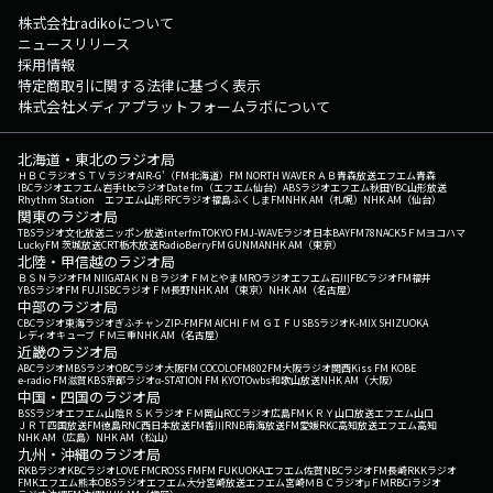
株式会社radikoについて
ニュースリリース
採用情報
特定商取引に関する法律に基づく表示
株式会社メディアプラットフォームラボについて
北海道・東北のラジオ局
ＨＢＣラジオ
ＳＴＶラジオ
AIR-G'（FM北海道）
FM NORTH WAVE
ＲＡＢ青森放送
エフエム青森
IBCラジオ
エフエム岩手
tbcラジオ
Date fm（エフエム仙台）
ABSラジオ
エフエム秋田
YBC山形放送
Rhythm Station エフエム山形
RFCラジオ福島
ふくしまFM
NHK AM（札幌）
NHK AM（仙台）
関東のラジオ局
TBSラジオ
文化放送
ニッポン放送
interfm
TOKYO FM
J-WAVE
ラジオ日本
BAYFM78
NACK5
ＦＭヨコハマ
LuckyFM 茨城放送
CRT栃木放送
RadioBerry
FM GUNMA
NHK AM（東京）
北陸・甲信越のラジオ局
ＢＳＮラジオ
FM NIIGATA
ＫＮＢラジオ
ＦＭとやま
MROラジオ
エフエム石川
FBCラジオ
FM福井
YBSラジオ
FM FUJI
SBCラジオ
ＦＭ長野
NHK AM（東京）
NHK AM（名古屋）
中部のラジオ局
CBCラジオ
東海ラジオ
ぎふチャン
ZIP-FM
FM AICHI
ＦＭ ＧＩＦＵ
SBSラジオ
K-MIX SHIZUOKA
レディオキューブ ＦＭ三重
NHK AM（名古屋）
近畿のラジオ局
ABCラジオ
MBSラジオ
OBCラジオ大阪
FM COCOLO
FM802
FM大阪
ラジオ関西
Kiss FM KOBE
e-radio FM滋賀
KBS京都ラジオ
α-STATION FM KYOTO
wbs和歌山放送
NHK AM（大阪）
中国・四国のラジオ局
BSSラジオ
エフエム山陰
ＲＳＫラジオ
ＦＭ岡山
RCCラジオ
広島FM
ＫＲＹ山口放送
エフエム山口
ＪＲＴ四国放送
FM徳島
RNC西日本放送
FM香川
RNB南海放送
FM愛媛
RKC高知放送
エフエム高知
NHK AM（広島）
NHK AM（松山）
九州・沖縄のラジオ局
RKBラジオ
KBCラジオ
LOVE FM
CROSS FM
FM FUKUOKA
エフエム佐賀
NBCラジオ
FM長崎
RKKラジオ
FMKエフエム熊本
OBSラジオ
エフエム大分
宮崎放送
エフエム宮崎
ＭＢＣラジオ
μＦＭ
RBCiラジオ