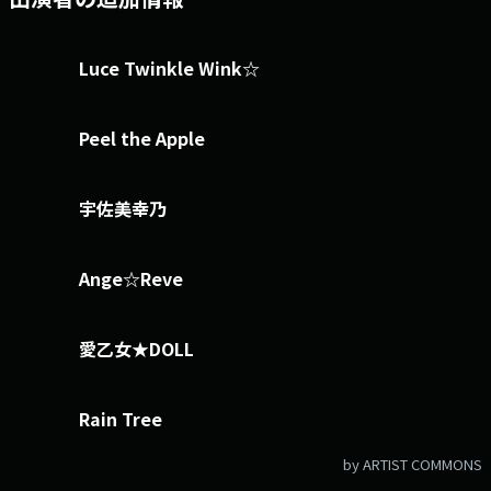
Luce Twinkle Wink☆
Peel the Apple
宇佐美幸乃
Ange☆Reve
愛乙女★DOLL
Rain Tree
by ARTIST COMMONS