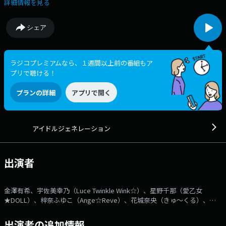
をお届けしますので、ぜひぜひチェック！ 番組やライブの情報は、番組
詳細情報を見る
ブログかX（旧Twitter）アカウント「@rn_idol」で随時アップします。
ライブ・番組のご感想など、お待ちしています！
シェア
ラジコプレミアムなら、１週間以上前の番組もア
プリで聴ける！
プランの詳細
アプリで開く
アイドルジェネレーション
出演者
金澤有希、宇佐美幸乃（Luce Twinkle Wink☆）、星野千那（愛乙女
★DOLL）、梓奈ふゆこ（Ange☆Reve）、花城奈央（きゅ～くる）、天
宮けい・岸上いお（Peel the Apple）、遠藤莉乃・百瀬紗菜（Rain Tree）
出演者の追加情報