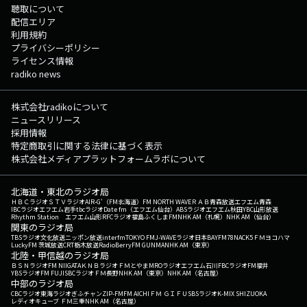
聴取について
配信エリア
利用規約
プライバシーポリシー
ライセンス情報
radiko news
株式会社radikoについて
ニュースリリース
採用情報
特定商取引に関する法律に基づく表示
株式会社メディアプラットフォームラボについて
北海道・東北のラジオ局
ＨＢＣラジオ
ＳＴＶラジオ
AIR-G'（FM北海道）
FM NORTH WAVE
ＲＡＢ青森放送
エフエム青森
IBCラジオ
エフエム岩手
tbcラジオ
Date fm（エフエム仙台）
ABSラジオ
エフエム秋田
YBC山形放送
Rhythm Station エフエム山形
RFCラジオ福島
ふくしまFM
NHK AM（札幌）
NHK AM（仙台）
関東のラジオ局
TBSラジオ
文化放送
ニッポン放送
interfm
TOKYO FM
J-WAVE
ラジオ日本
BAYFM78
NACK5
ＦＭヨコハマ
LuckyFM 茨城放送
CRT栃木放送
RadioBerry
FM GUNMA
NHK AM（東京）
北陸・甲信越のラジオ局
ＢＳＮラジオ
FM NIIGATA
ＫＮＢラジオ
ＦＭとやま
MROラジオ
エフエム石川
FBCラジオ
FM福井
YBSラジオ
FM FUJI
SBCラジオ
ＦＭ長野
NHK AM（東京）
NHK AM（名古屋）
中部のラジオ局
CBCラジオ
東海ラジオ
ぎふチャン
ZIP-FM
FM AICHI
ＦＭ ＧＩＦＵ
SBSラジオ
K-MIX SHIZUOKA
レディオキューブ ＦＭ三重
NHK AM（名古屋）