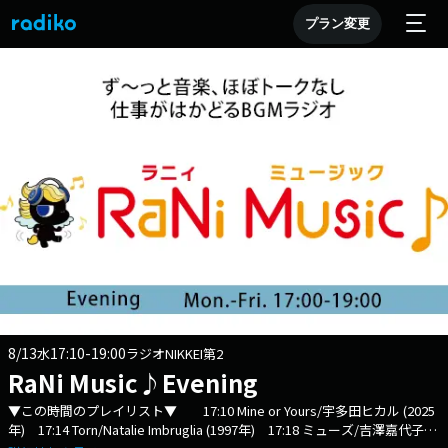
プラン変更
8/13
17:10-19:00
水
ラジオNIKKEI第2
RaNi Music♪Evening
▼この時間のプレイリスト▼ 17:10 Mine or Yours/宇多田ヒカル (2025
年) 17:14 Torn/Natalie Imbruglia (1997年) 17:18 ミューズ/吉澤嘉代子