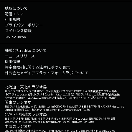
聴取について
配信エリア
利用規約
プライバシーポリシー
ライセンス情報
radiko news
株式会社radikoについて
ニュースリリース
採用情報
特定商取引に関する法律に基づく表示
株式会社メディアプラットフォームラボについて
北海道・東北のラジオ局
ＨＢＣラジオ
ＳＴＶラジオ
AIR-G'（FM北海道）
FM NORTH WAVE
ＲＡＢ青森放送
エフエム青森
IBCラジオ
エフエム岩手
tbcラジオ
Date fm（エフエム仙台）
ABSラジオ
エフエム秋田
YBC山形放送
Rhythm Station エフエム山形
RFCラジオ福島
ふくしまFM
NHK AM（札幌）
NHK AM（仙台）
関東のラジオ局
TBSラジオ
文化放送
ニッポン放送
interfm
TOKYO FM
J-WAVE
ラジオ日本
BAYFM78
NACK5
ＦＭヨコハマ
LuckyFM 茨城放送
CRT栃木放送
RadioBerry
FM GUNMA
NHK AM（東京）
北陸・甲信越のラジオ局
ＢＳＮラジオ
FM NIIGATA
ＫＮＢラジオ
ＦＭとやま
MROラジオ
エフエム石川
FBCラジオ
FM福井
YBSラジオ
FM FUJI
SBCラジオ
ＦＭ長野
NHK AM（東京）
NHK AM（名古屋）
中部のラジオ局
CBCラジオ
東海ラジオ
ぎふチャン
ZIP-FM
FM AICHI
ＦＭ ＧＩＦＵ
SBSラジオ
K-MIX SHIZUOKA