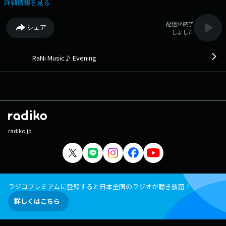
(2018年) 17:22 Revolving Door/Tate McRae (2025年) 17:24 IN THE
詳細情報を見る
SUMMER/嵐 (2020年) 17:29 黒い猫の歌/back number (2016年) 17:33
Lollipop/MIKA (2007年) 17:36 UNDERCOVER feat. Ayumu Imazu/SIRUP
配信が終了
シェア
(2025年) 17:39 She Works Hard for the Money/Donna Summer (1983
しました
年) 17:43 周波数/SEKAI NO OWARI (2020年) 17:47 Story of My Life/One
Direction (2013年) 17:51 mild days/羊文学 (2025年) 17:54 元気を出し
て/竹内まりや (1988年) 18:00 Hachiko/藤井風 (2025年) 18:05 Hold On
RaNi Music♪ Evening
Tight/Electric Light Orchestra (1981年) 18:08 奏/スキマスイッチ (2004
年) 18:13 It's Time/Imagine Dragons (2012年) 18:16 Hawaiian Eyes/Na
Leo Pilimehana (1999年) 18:20 夏を待つセイル（帆）のように/ZARD
(2005年) 18:24 We're Good/Dua Lipa (2021年) 18:27 明日への扉/I WiSH
(2003年) 18:32 Bouquet/Gwen Stefani (2024年) 18:35 見っけ/スピッツ
(2019年) 18:38 undressed/sombr (2025年) 18:41 TWILIGHT!!!/King Gnu
(2025年) 18:44 if…/DA PUMP (2000年) 18:48 HOWL/Ayumu Imazu (2025
radiko.jp
年) 18:51 DON'T YOU WORRY/Black Eyed Peas, Shakira & David Guetta
(2022年) 18:54 シンデレラ サマー/石川優子 (1981年) （洋楽：41% 邦
楽：59%） この日の最初のRaNi Music♪へ 次の時間のRaNi
Music♪へ その他の楽曲情報はこちらへ
ラジコプレミアムに登録すると日本全国のラジオが聴き放題！
詳しくはこちら