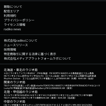
聴取について
配信エリア
利用規約
プライバシーポリシー
ライセンス情報
radiko news
株式会社radikoについて
ニュースリリース
採用情報
特定商取引に関する法律に基づく表示
株式会社メディアプラットフォームラボについて
北海道・東北のラジオ局
ＨＢＣラジオ
ＳＴＶラジオ
AIR-G'（FM北海道）
FM NORTH WAVE
ＲＡＢ青森放送
エフエム青森
IBCラジオ
エフエム岩手
tbcラジオ
Date fm（エフエム仙台）
ABSラジオ
エフエム秋田
YBC山形放送
Rhythm Station エフエム山形
RFCラジオ福島
ふくしまFM
NHK AM（札幌）
NHK AM（仙台）
関東のラジオ局
TBSラジオ
文化放送
ニッポン放送
interfm
TOKYO FM
J-WAVE
ラジオ日本
BAYFM78
NACK5
ＦＭヨコハマ
LuckyFM 茨城放送
CRT栃木放送
RadioBerry
FM GUNMA
NHK AM（東京）
北陸・甲信越のラジオ局
ＢＳＮラジオ
FM NIIGATA
ＫＮＢラジオ
ＦＭとやま
MROラジオ
エフエム石川
FBCラジオ
FM福井
YBSラジオ
FM FUJI
SBCラジオ
ＦＭ長野
NHK AM（東京）
NHK AM（名古屋）
中部のラジオ局
CBCラジオ
東海ラジオ
ぎふチャン
ZIP-FM
FM AICHI
ＦＭ ＧＩＦＵ
SBSラジオ
K-MIX SHIZUOKA