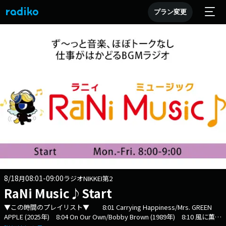
プラン変更
8/18
08:01-09:00
月
ラジオNIKKEI第2
RaNi Music♪Start
▼この時間のプレイリスト▼ 8:01 Carrying Happiness/Mrs. GREEN
APPLE (2025年) 8:04 On Our Own/Bobby Brown (1989年) 8:10 風に薫る