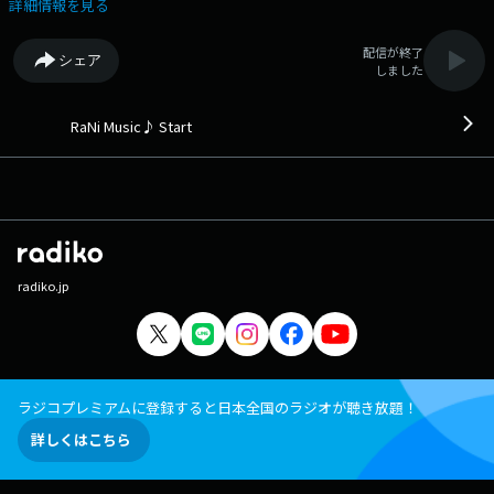
夏の記憶/AAA (2014年) 8:15 IS IT/Tyla (2025年) 8:17 KISS/Princess
詳細情報を見る
Princess (1991年) 8:22 Complicated/Avril Lavigne (2002年) 8:26
Darling/西野カナ (2014年) 8:30 Save My Love/Marshmello, Ellie
配信が終了
シェア
Goulding & AVAION (2025年) 8:33 flowers/ゆず (2024年) 8:36 Treat You
しました
Better/Shawn Mendes (2016年) 8:39 Just the Two of Us/Grover
Washington, Jr. (1981年) 8:43 真夏の太陽/大原櫻子 (2015年) 8:47
Saturday In The Park/Chicago (1972年) 8:51 革命道中/アイナ・ジ・エン
RaNi Music♪ Start
ド (2025年) 8:54 Azizam/Ed Sheeran (2025年) 8:57 Summertime
Blue/Norah Jones & John Legend (2025年) （洋楽：56% 邦楽：
44%） 前回の最初のRaNi Music♪へ 次の時間のRaNi Music♪
へ その他の楽曲情報はこちらへ
radiko.jp
ラジコプレミアムに登録すると日本全国のラジオが聴き放題！
詳しくはこちら