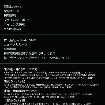
11:45 Hollow/Stray Kids (2025年) 11:49 マージービートで唄わせて/竹内
まりや (1984年) 11:52 Big Girls Don't Cry (Personal)/Fergie (2007年)
聴取について
11:56 Lost/yama (2022年) （洋楽：54% 邦楽：43%） この日
配信エリア
の最初のRaNi Music♪へ 次の時間のRaNi Music♪へ その他の楽曲
利用規約
情報はこちらへ
プライバシーポリシー
ライセンス情報
radiko news
株式会社radikoについて
ニュースリリース
採用情報
特定商取引に関する法律に基づく表示
株式会社メディアプラットフォームラボについて
北海道・東北のラジオ局
ＨＢＣラジオ
ＳＴＶラジオ
AIR-G'（FM北海道）
FM NORTH WAVE
ＲＡＢ青森放送
エフエム青森
IBCラジオ
エフエム岩手
tbcラジオ
Date fm（エフエム仙台）
ABSラジオ
エフエム秋田
YBC山形放送
Rhythm Station エフエム山形
RFCラジオ福島
ふくしまFM
NHK AM（札幌）
NHK AM（仙台）
関東のラジオ局
TBSラジオ
文化放送
ニッポン放送
interfm
TOKYO FM
J-WAVE
ラジオ日本
BAYFM78
NACK5
ＦＭヨコハマ
LuckyFM 茨城放送
CRT栃木放送
RadioBerry
FM GUNMA
NHK AM（東京）
北陸・甲信越のラジオ局
ＢＳＮラジオ
FM NIIGATA
ＫＮＢラジオ
ＦＭとやま
MROラジオ
エフエム石川
FBCラジオ
FM福井
YBSラジオ
FM FUJI
SBCラジオ
ＦＭ長野
NHK AM（東京）
NHK AM（名古屋）
中部のラジオ局
CBCラジオ
東海ラジオ
ぎふチャン
ZIP-FM
FM AICHI
ＦＭ ＧＩＦＵ
SBSラジオ
K-MIX SHIZUOKA