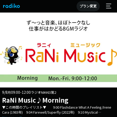
プラン変更
9/8
09:00-12:00
月
ラジオNIKKEI第2
RaNi Music♪Morning
▼この時間のプレイリスト▼ 9:00 Flashdance What A Feeling/Irene
Cara (1983年) 9:04 Farewell/Superfly (2022年) 9:10 Mystical