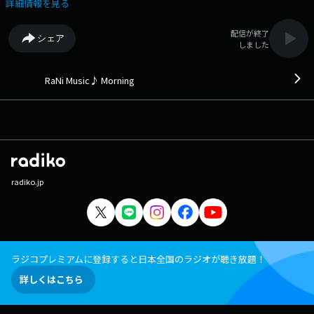
Magical/Benson Boone (2025年) 9:12 真夜中のドア～Stay With Me/松原
詳細情報を見る
みき (1979年) 9:17 Guilty/Blue (2003年) 9:21 Dancing in the Dark/Bruce
Springsteen (1984年) 9:25 修羅/ヨルシカ (2025年) 9:29 夜空に咲く
配信が終了
シェア
花/MEGARYU (2005年) 9:33 Break My Heart/Dua Lipa (2020年) 9:37 5年
しました
後のアイラブユー/TEE (2015年) 9:42 MMMBop/Hanson (1996年) 9:46
toxic till the end/ROSE (2024年) 9:50 never mind, let's break up/LANY
(2021年) 9:52 doku/yama (2025年) 9:55 Relationships/HAIM (2025年)
RaNi Music♪ Morning
9:58 This Kiss/Faith Hill (1998年) 10:01 How do you feel now?/安室奈美
恵 (2017年) 10:05 Burn/Ellie Goulding (2013年) 10:10 Dance With My
Mistakes/Lola Amour (2025年) 10:13 Love me, Love you/Mrs. GREEN
APPLE (2018年) 10:17 You're in Love/Wilson Phillips (1991年) 10:22
Home Movies/Lukas Graham & Mickey Guyton (2023年) 10:25 今夜月の
見える丘に/B'z (2000年) 10:30 napori/Vaundy (2020年) 10:33 Cry For
Me/The Weeknd (2025年) 10:37 四季/クリープハイプ (2021年) 10:40
radiko.jp
UMBRELLA feat. JAY-Z/Rihanna (2007年) 10:44 部屋とYシャツと私/平松
愛理 (1992年) 10:50 Take Your Love/Olly Murs (2018年) 10:54 マイ・ピ
ュア・レディ/尾崎亜美 (1977年) 10:57 The World/Benny Sings (2022
年) 11:00 コエ/IS:SUE & ☆Taku Takahashi (2025年) 11:04
Illegal/PinkPantheress (2025年) 11:08 向日葵花火/Aile The Shota (2025
年) 11:13 Can't Stop Lovin' You/Van Halen (1995年) 11:17 花束/中島美
ラジコプレミアムに登録すると日本全国のラジオが聴き放題！
嘉 (2015年) 11:21 Bam Bam feat. Ed Sheeran/Camila Cabello (2022年)
詳しくはこちら
11:25 Rise feat. Jack & Jack/Jonas Blue (2018年) 11:29 ギュッと/Little
Glee Monster (2018年) 11:33 Counting Stars/OneRepublic (2013年)
11:37 Zombie Lady/Damiano David (2025年) 11:40 声/羊文学 (2025年)