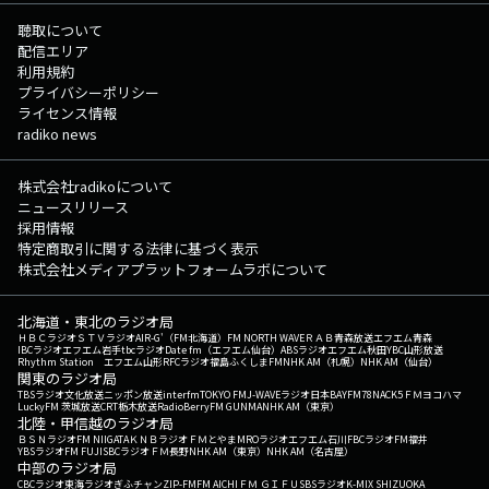
聴取について
配信エリア
利用規約
プライバシーポリシー
ライセンス情報
radiko news
株式会社radikoについて
ニュースリリース
採用情報
特定商取引に関する法律に基づく表示
株式会社メディアプラットフォームラボについて
北海道・東北のラジオ局
ＨＢＣラジオ
ＳＴＶラジオ
AIR-G'（FM北海道）
FM NORTH WAVE
ＲＡＢ青森放送
エフエム青森
IBCラジオ
エフエム岩手
tbcラジオ
Date fm（エフエム仙台）
ABSラジオ
エフエム秋田
YBC山形放送
Rhythm Station エフエム山形
RFCラジオ福島
ふくしまFM
NHK AM（札幌）
NHK AM（仙台）
関東のラジオ局
TBSラジオ
文化放送
ニッポン放送
interfm
TOKYO FM
J-WAVE
ラジオ日本
BAYFM78
NACK5
ＦＭヨコハマ
LuckyFM 茨城放送
CRT栃木放送
RadioBerry
FM GUNMA
NHK AM（東京）
北陸・甲信越のラジオ局
ＢＳＮラジオ
FM NIIGATA
ＫＮＢラジオ
ＦＭとやま
MROラジオ
エフエム石川
FBCラジオ
FM福井
YBSラジオ
FM FUJI
SBCラジオ
ＦＭ長野
NHK AM（東京）
NHK AM（名古屋）
中部のラジオ局
CBCラジオ
東海ラジオ
ぎふチャン
ZIP-FM
FM AICHI
ＦＭ ＧＩＦＵ
SBSラジオ
K-MIX SHIZUOKA