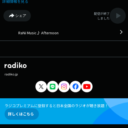
(2017年) 15:08 Carrying Happiness/Mrs. GREEN APPLE (2025年) 15:12
詳細情報を見る
The Night Owls/Little River Band (1981年) 15:16 HIGH FIVE/高橋優 (2022
年) 15:21 Left And Right feat. Jung Kook/Charlie Puth (2022年) 15:23
配信が終了
シェア
雲丹と栗/ずっと真夜中でいいのに。 (2018年) 15:28 あまりにも素敵な夜
しました
だから/[Alexandros] (2019年) 15:32 Outside feat. Ellie Goulding/Calvin
Harris (2014年) 15:36 mild days/羊文学 (2025年) 15:39 Man on the
Moon/R.E.M. (1992年) 15:44 Destiny/Che'Nelle (2017年) 15:49 ハートア
RaNi Music♪ Afternoon
ップ/絢香＆三浦大知 (2018年) 15:53 Manchild/Sabrina Carpenter (2025
年) 15:57 翼をください/杏 (2022年) 16:01 真夜中のナイチンゲール/竹
内まりや (2001年) 16:06 Drive/Ed Sheeran (2025年) 16:10 Don't Say
You Love Me/JIN (2025年) 16:13 やさしさで溢れるように/Flower (2016
年) 16:17 Came Here For Love/Sigala & Ella Eyre (2017年) 16:21
LUCKY/TOMOO (2025年) 16:24 タラレバ/MACO (2018年) 16:30 夢
中/BE:FIRST (2025年) 16:33 Problem feat. Iggy Azalea/Ariana Grande
radiko.jp
(2014年) 16:36 あなただけ見つめてる/大黒摩季 (1993年) 16:40 You're
Only Lonely/J. D. Souther (1979年) 16:44 Orion/Apink (2017年) 16:48
Jesus in LA/Alec Benjamin (2019年) 16:51 SLEEPWALK/ヒトリエ (2019
年) 16:55 Shine/Aswad (1994年) （洋楽：43% 邦楽：57%）
この日の最初のRaNi Music♪へ 次の時間のRaNi Music♪へ その他
の楽曲情報はこちらへ
ラジコプレミアムに登録すると日本全国のラジオが聴き放題！
詳しくはこちら