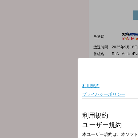
放送局
放送時間
2025年9月18日
番組名
RaNi Music♪Ev
▼この時間のプレイリスト
17:10 主人公/SUPER BEAV
17:14 Never Surrender/Co
17:19 エメラルド/back num
17:23 Lady Lady/Olivia D
17:26 ヒカリノアトリエ/Mr.C
17:31 RPG/SEKAI NO OW