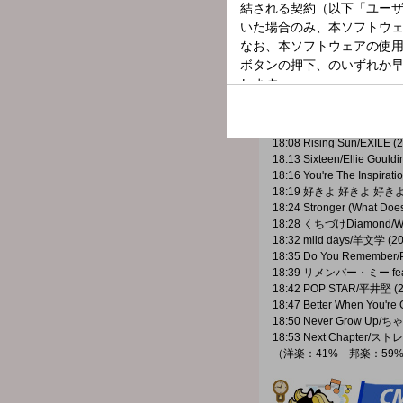
17:35 Can't Tame Her/Zar
17:38 再会/Vaundy (2025
17:43 Drive/The Cars (19
17:46 二酸化炭素/SHISHAM
17:52 Immortal Queen fea
17:55 らしさ/Official髭男d
18:01 doku/yama (2025年)
18:04 A Whole New World/
18:08 Rising Sun/EXILE (
18:13 Sixteen/Ellie Gould
18:16 You're The Inspirat
18:19 好きよ 好きよ 好きよ
18:24 Stronger (What Does
18:28 くちづけDiamond/W
18:32 mild days/羊文学 (2
18:35 Do You Remember/P
18:39 リメンバー・ミー 
18:42 POP STAR/平井堅 (
18:47 Better When You're
18:50 Never Grow Up/
18:53 Next Chapter/ス
（洋楽：41% 邦楽：59