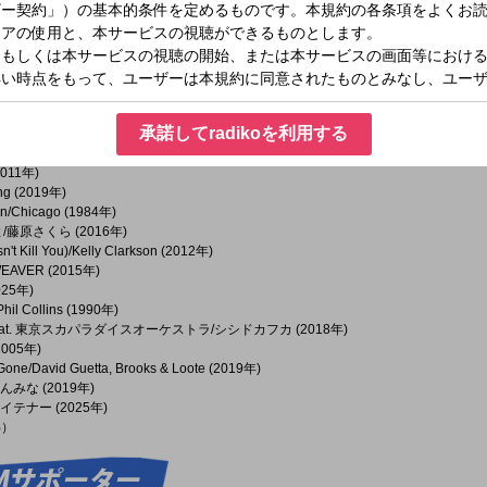
a Larsson (2023年)
年)
84年)
O (2020年)
t. Chaka Khan & Neneh Cherry/Sia (2024年)
ism (2025年)
承諾してradikoを利用する
Peabo Bryson & Regina Bell (1992年)
2011年)
ing (2019年)
ion/Chicago (1984年)
/藤原さくら (2016年)
n't Kill You)/Kelly Clarkson (2012年)
EAVER (2015年)
025年)
hil Collins (1990年)
feat. 東京スカパラダイスオーケストラ/シシドカフカ (2018年)
2005年)
 Gone/David Guetta, Brooks & Loote (2019年)
ちゃんみな (2019年)
トレイテナー (2025年)
%）