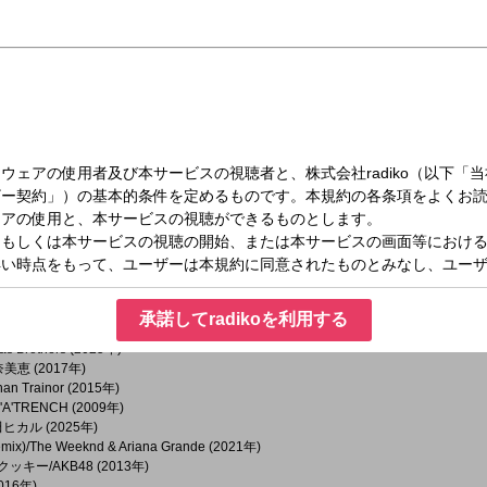
(2025年)
垣潤一 (1985年)
d/John Mayer (2016年)
traction (1988年)
(2025年)
e/Sabrina Carpenter (2024年)
IRST (2025年)
y Loggins (1982年)
e & Niall Horan (2021年)
 (2025年)
 Kay (2015年)
yz II Men (1994年)
a Version)/Michael Jackson (2009年)
025年)
承諾してradikoを利用する
ver/サザンオールスターズ (1996年)
nas Brothers (2025年)
室奈美恵 (2017年)
han Trainor (2015年)
K'A'TRENCH (2009年)
宇多田ヒカル (2025年)
emix)/The Weeknd & Ariana Grande (2021年)
ッキー/AKB48 (2013年)
2016年)