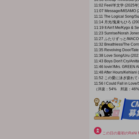
11:02 Feel/羊文学 (2025年
11:07 Message/MISAMO 
11:11 The Logical Song/S
11:14 月光/鬼束ちひろ (20
11:19 It Ain't Me/Kygo &
11:23 Sunrise/Norah Jone
11:27 ふたりずっと/MACO 
11:32 Breathless/The Cor
11:35 Revolving Door/Ta
11:38 Love Song/Uru (20
11:43 Boys Don't Cry/Anit
11:46 lovin'/Mrs. GREEN
11:48 After Hours/Kehlani
11:52 この愛に泳ぎ疲れても/
11:56 I Could Fall in Lov
（洋楽：54% 邦楽：46
この日の最初のRaNi M