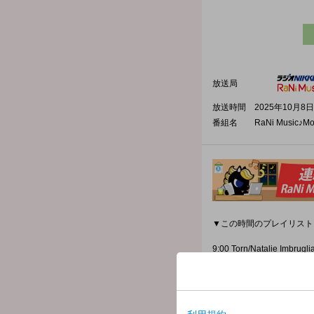
放送局
放送時間
2025年10月8日
番組名
RaNi Music♪Mo
▼この時間のプレイリスト
9:00 Torn/Natalie Imbrugl
9:04 君のそばにいるよ/MISI
9:09 Miles On It/Marshme
9:11 Return To Myself/
9:16 Shout Out to My Ex/Li
9:20 Careless Whisper/Ge