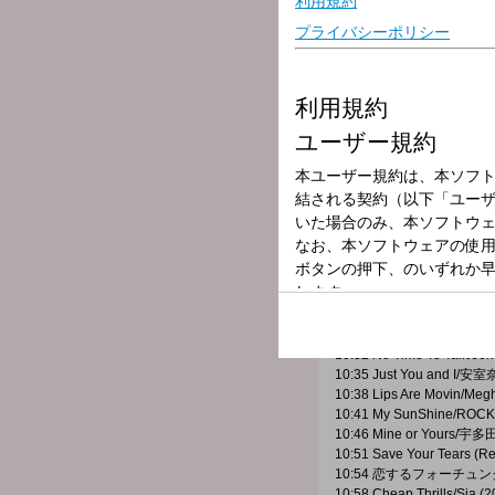
9:24 Relationships/HAIM 
9:29 バチェラー・ガール/稲
9:33 Love on the Weeken
9:36 SUN/星野源 (2015年)
9:40 Perfect/Fairground At
9:43 Pineapple Juice/INI 
9:47 Please Please Pleas
9:50 Secret Garden/BE:F
9:53 Heart to Heart/Kenn
9:58 Sign/Aimer (2024年)
10:02 Our Song/Anne-Mari
10:06 Gameboy/KATSEYE
10:09 君がいたから/Crystal
10:14 On Bended Knee/Bo
10:19 This Is It (Orchestr
10:24 プロポーズ/なとり (2
10:27 Moon Light Lo
10:32 No Time To Talk/Jo
10:35 Just You and I/安
10:38 Lips Are Movin/Meg
10:41 My SunShine/ROC
10:46 Mine or Yours/
10:51 Save Your Tears (R
10:54 恋するフォーチュンク
10:58 Cheap Thrills/Sia (