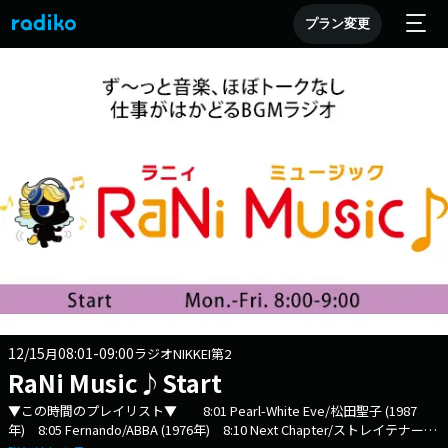
プラン変更
12/15
08:01-09:00
月
ラジオNIKKEI第2
RaNi Music♪Start
▼この時間のプレイリスト▼ 8:01 Pearl-White Eve/松田聖子 (1987
年) 8:05 Fernando/ABBA (1976年) 8:10 Next Chapter/ストレイテナー