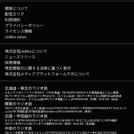
聴取について
配信エリア
利用規約
プライバシーポリシー
ライセンス情報
radiko news
株式会社radikoについて
ニュースリリース
採用情報
特定商取引に関する法律に基づく表示
株式会社メディアプラットフォームラボについて
北海道・東北のラジオ局
ＨＢＣラジオ
ＳＴＶラジオ
AIR-G'（FM北海道）
FM NORTH WAVE
ＲＡＢ青森放送
エフエム青森
IBCラジオ
エフエム岩手
tbcラジオ
Date fm（エフエム仙台）
ABSラジオ
エフエム秋田
YBC山形放送
Rhythm Station エフエム山形
RFCラジオ福島
ふくしまFM
NHK AM（札幌）
NHK AM（仙台）
関東のラジオ局
TBSラジオ
文化放送
ニッポン放送
interfm
TOKYO FM
J-WAVE
ラジオ日本
BAYFM78
NACK5
ＦＭヨコハマ
LuckyFM 茨城放送
CRT栃木放送
RadioBerry
FM GUNMA
NHK AM（東京）
北陸・甲信越のラジオ局
ＢＳＮラジオ
FM NIIGATA
ＫＮＢラジオ
ＦＭとやま
MROラジオ
エフエム石川
FBCラジオ
FM福井
YBSラジオ
FM FUJI
SBCラジオ
ＦＭ長野
NHK AM（東京）
NHK AM（名古屋）
中部のラジオ局
CBCラジオ
東海ラジオ
ぎふチャン
ZIP-FM
FM AICHI
ＦＭ ＧＩＦＵ
SBSラジオ
K-MIX SHIZUOKA