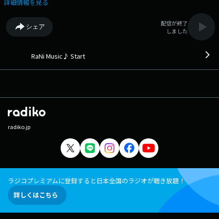
(2025年) 8:15 Joy/Andy Grammer (2022年) 8:18 Gravity/Omoinotake
詳細情報を見る
(2025年) 8:22 I Had Some Help feat. Morgan Wallen/Post Malone (2024
年) 8:25 今すぐKiss Me/LINDBERG (1990年) 8:29 Paper Crown/Alec
配信が終了
シェア
Benjamin (2022年) 8:32 familie/Mrs. GREEN APPLE (2024年) 8:36 Santa
しました
Tell Me/Ariana Grande (2013年) 8:39 Love Songs/Lukas Graham (2020
年) 8:42 遠い街のどこかで/中山美穂 (1991年) 8:48 I'd Really Love to
See You Tonight/England Dan & John Ford Coley (1976年) 8:50 どんなと
RaNi Music♪ Start
きも。/井上苑子 (2017年) 8:55 You've Got A Friend/Carole King (1971
年) （洋楽：53% 邦楽：47%） 前回の最初のRaNi Music♪
へ 次の時間のRaNi Music♪へ その他の楽曲情報はこちらへ
radiko.jp
ラジコプレミアムに登録すると日本全国のラジオが聴き放題！
詳しくはこちら