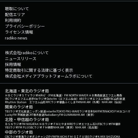
and the News (1982年) 14:48 I Don't Think That I Like Her/Charlie Puth
(2022年) 14:51 僕らだけの主題歌/センチミリメンタル (2020年) 14:57
聴取について
Some Type Of Skin/AURORA (2024年) （洋楽：51% 邦楽：
配信エリア
49%） この日の最初のRaNi Music♪へ 次の時間のRaNi
利用規約
Music♪へ その他の楽曲情報はこちらへ
プライバシーポリシー
ライセンス情報
radiko news
株式会社radikoについて
ニュースリリース
採用情報
特定商取引に関する法律に基づく表示
株式会社メディアプラットフォームラボについて
北海道・東北のラジオ局
ＨＢＣラジオ
ＳＴＶラジオ
AIR-G'（FM北海道）
FM NORTH WAVE
ＲＡＢ青森放送
エフエム青森
IBCラジオ
エフエム岩手
tbcラジオ
Date fm（エフエム仙台）
ABSラジオ
エフエム秋田
YBC山形放送
Rhythm Station エフエム山形
RFCラジオ福島
ふくしまFM
NHK AM（札幌）
NHK AM（仙台）
関東のラジオ局
TBSラジオ
文化放送
ニッポン放送
interfm
TOKYO FM
J-WAVE
ラジオ日本
BAYFM78
NACK5
ＦＭヨコハマ
LuckyFM 茨城放送
CRT栃木放送
RadioBerry
FM GUNMA
NHK AM（東京）
北陸・甲信越のラジオ局
ＢＳＮラジオ
FM NIIGATA
ＫＮＢラジオ
ＦＭとやま
MROラジオ
エフエム石川
FBCラジオ
FM福井
YBSラジオ
FM FUJI
SBCラジオ
ＦＭ長野
NHK AM（東京）
NHK AM（名古屋）
中部のラジオ局
CBCラジオ
東海ラジオ
ぎふチャン
ZIP-FM
FM AICHI
ＦＭ ＧＩＦＵ
SBSラジオ
K-MIX SHIZUOKA