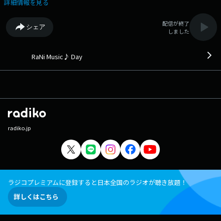
真知子 (1980年) 12:14 Chemical/Post Malone (2023年) 12:17 Gift ～あ
詳細情報を見る
なたはマドンナ～/土岐麻子 (2011年) 12:21 HOW DOES IT FEEL?/The Kid
LAROI (2025年) 12:23 猫ちぐら/スピッツ (2020年) 12:26 Beck n Call
配信が終了
シェア
feat. Ttoh/waterbaby (2025年) 12:30 U.S.A./DA PUMP (2018年) 12:34
しました
Take Me Home/Phil Collins (1985年) 12:39 YUME日和/島谷ひとみ (2003
年) 12:43 Good Ones/Charli XCX (2021年) 12:45 呼び声/Vaundy (2025
年) 12:50 アイラブユー/back number (2022年) 12:54 Lady Lady/Olivia
RaNi Music♪ Day
Dean (2025年) 12:57 Goddess/milet (2025年) 13:01 多分、風。/サカナ
クション (2016年) 13:05 Rockabye faat. Sean Paul & Anne-Marie/Clean
Bandit (2016年) 13:10 君の傘/木村カエラ (2025年) 13:14 Telephone
feat. Beyonce/Lady Gaga (2010年) 13:18 Yeah! Yeah! Yeah!/androp
(2015年) 13:22 Making Love Out of Nothing at All/Air Supply (1983年)
13:27 コトノハ/tuki. (2026年) 13:31 Dancing in the Dark/Bruce
Springsteen (1984年) 13:35 燃えよ/藤井風 (2021年) 13:39 One/Bee
radiko.jp
Gees (1989年) 13:44 Mama feat. William Singe/Jonas Blue (2017年)
13:48 Do Well/SIRUP (2019年) 13:51 Let Me Be the One/Expose (1987
年) 13:55 明日への手紙/手嶌葵 (2016年) 14:00 Zoo/Shakira (2025年)
14:03 SOUL LOVE/GLAY (1998年) 14:09 I Had Some Help feat. Morgan
Wallen/Post Malone (2024年) 14:12 アイノカタチ feat. HIDE
(GReeeeN)/MISIA (2018年) 14:16 1979/Smashing Pumpkins (1996年)
ラジコプレミアムに登録すると日本全国のラジオが聴き放題！
14:20 lulu./Mrs. GREEN APPLE (2026年) 14:24 One Touch/Jess Glynne &
詳しくはこちら
Jax Jones (2019年) 14:29 My Answer/緑黄色社会 (2025年) 14:32
Legendary/Bon Jovi (2024年) 14:36 Mequede/石塚隆充 (2009年) 14:40
Opalite/Taylor Swift (2025年) 14:44 Do You Believe in Love/Huey Lewis