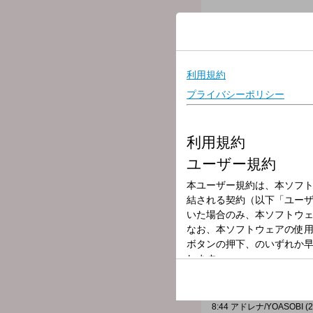
放送局
放送時間
2026年4月7日（
番組名
RaNi Music♪Sta
▼この時間のプレイリスト
8:30 君に夢中/宇多田ヒカル 
8:34 Best Of My Love/AS
8:38 リメンバー・ミー f
8:41 One, Two & 3/Galant
8:44 アドレナ/YOASOBI (