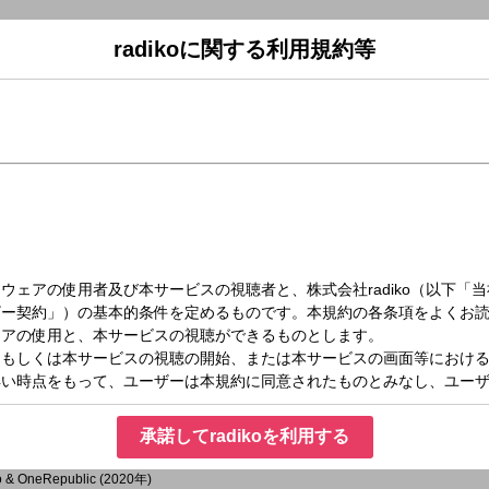
radikoに関する利用規約等
金）08:30～09:00
rt
▼
26年)
e (1994年)
承諾してradikoを利用する
18年)
ieber (2025年)
o & OneRepublic (2020年)