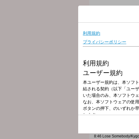
放送局
放送時間
2026年5月8日（
番組名
RaNi Music♪Sta
▼この時間のプレイリスト
8:30 産声/Mr.Children (20
8:35 You Gotta Be/Des're
8:39 ワンセット/wacci (20
8:43 LOVE SONG/Justin B
8:46 Lose Somebody/Kyg