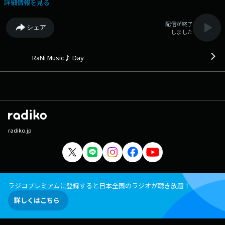
でる/松任谷由実 (1988年) 12:13 The Way feat. Mac Miller/Ariana Grande
詳細情報を見る
(2013年) 12:16 LOVE/MACO (2015年) 12:21 Ordinary/Alex Warren (2024
年) 12:24 Answer/家入レオ (2020年) 12:28 #302/平井堅 (2019年) 12:33
配信が終了
シェア
The Final Countdown/Europe (1986年) 12:37 ムーンライト・サーファー/
しました
石川セリ (1979年) 12:41 YOU & I feat. Khalid/Anne-Marie (2023年)
12:44 Cold Night/HANA (2026年) 12:48 永遠(marriage ver.)/BENI (2016
年) 12:53 CHANEL/Tyla (2025年) 12:56 言伝/Bialystocks (2026年)
RaNi Music♪ Day
13:01 DAN DAN 心魅かれてく/FIELD OF VIEW (1996年) 13:04 Break Up
Song/Little Mix (2020年) 13:09 章/緑黄色社会 (2026年) 13:13 Lay It All
On Me/Ed Sheeran (2015年) 13:17 君は薔薇より美しい/布施明 (1979
年) 13:20 Midnight Sun/Zara Larsson (2025年) 13:23 プロローグ/Uru
(2018年) 13:29 シンギュラリティ/Vaundy (2026年) 13:33 The
Flame/Cheap Trick (1988年) 13:38 Waiting For You/Crystal Kay (2016
年) 13:41 Rosanna/TOTO (1982年) 13:45 Why Don't We/Austin Mahone
radiko.jp
(2019年) 13:49 RUNWAY/Lady Gaga & Doechii (2026年) 13:52 IRIS OUT/
米津玄師 (2025年) 13:54 Message in a Bottle/The Police (1979年) 13:58
アリア/BUMP OF CHICKEN (2016年) 14:04 Malibu/Miley Cyrus (2017年)
14:09 Dying for You/Charli xcx (2026年) 14:12 高嶺の花子さん/back
number (2013年) 14:17 In A Big Country/Big Country (1983年) 14:20 フ
ァンファーレ/玉置浩二 (2025年) 14:24 Leave a Light On/Belinda Carlisle
ラジコプレミアムに登録すると日本全国のラジオが聴き放題！
(1989年) 14:29 コトノハ/tuki. (2026年) 14:33 Strong Enough feat.
詳しくはこちら
Bailey Zimmerman/Jonas Brothers (2023年) 14:35 希望の唄/FUNKY
MONKEY BABYS (2008年) 14:39 I Did This To Myself feat. Lil
Yachty/Thundercat (2026年) 14:42 PLAYBACK/JUJU (2015年) 14:45 沫