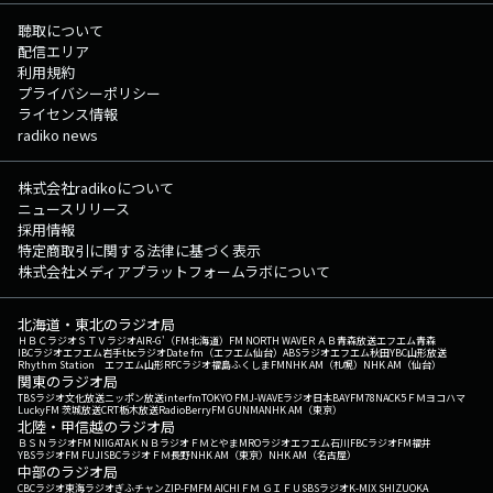
雪/yama (2023年) 14:49 What Am I/Why Don't We (2019年) 14:52 A New
Day/Beverly (2018年) 14:56 Human/The Human League (1986年) （洋
聴取について
楽：48% 邦楽：52%） この日の最初のRaNi Music♪へ 次の
配信エリア
時間のRaNi Music♪へ その他の楽曲情報はこちらへ
利用規約
プライバシーポリシー
ライセンス情報
radiko news
株式会社radikoについて
ニュースリリース
採用情報
特定商取引に関する法律に基づく表示
株式会社メディアプラットフォームラボについて
北海道・東北のラジオ局
ＨＢＣラジオ
ＳＴＶラジオ
AIR-G'（FM北海道）
FM NORTH WAVE
ＲＡＢ青森放送
エフエム青森
IBCラジオ
エフエム岩手
tbcラジオ
Date fm（エフエム仙台）
ABSラジオ
エフエム秋田
YBC山形放送
Rhythm Station エフエム山形
RFCラジオ福島
ふくしまFM
NHK AM（札幌）
NHK AM（仙台）
関東のラジオ局
TBSラジオ
文化放送
ニッポン放送
interfm
TOKYO FM
J-WAVE
ラジオ日本
BAYFM78
NACK5
ＦＭヨコハマ
LuckyFM 茨城放送
CRT栃木放送
RadioBerry
FM GUNMA
NHK AM（東京）
北陸・甲信越のラジオ局
ＢＳＮラジオ
FM NIIGATA
ＫＮＢラジオ
ＦＭとやま
MROラジオ
エフエム石川
FBCラジオ
FM福井
YBSラジオ
FM FUJI
SBCラジオ
ＦＭ長野
NHK AM（東京）
NHK AM（名古屋）
中部のラジオ局
CBCラジオ
東海ラジオ
ぎふチャン
ZIP-FM
FM AICHI
ＦＭ ＧＩＦＵ
SBSラジオ
K-MIX SHIZUOKA