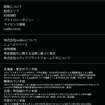
Complete/BoA (2016年) 14:49 Stop Crying Your Heart Out/Oasis (2002
年) 14:53 ヒカリ/ゴスペラーズ (2018年) 14:57 Set Adrift on Memory
聴取について
Bliss/P.M. Dawn (1991年) （洋楽：48% 邦楽：52%） この日の
配信エリア
最初のRaNi Music♪へ 次の時間のRaNi Music♪へ その他の楽曲情
利用規約
報はこちらへ
プライバシーポリシー
ライセンス情報
radiko news
株式会社radikoについて
ニュースリリース
採用情報
特定商取引に関する法律に基づく表示
株式会社メディアプラットフォームラボについて
北海道・東北のラジオ局
ＨＢＣラジオ
ＳＴＶラジオ
AIR-G'（FM北海道）
FM NORTH WAVE
ＲＡＢ青森放送
エフエム青森
IBCラジオ
エフエム岩手
tbcラジオ
Date fm（エフエム仙台）
ABSラジオ
エフエム秋田
YBC山形放送
Rhythm Station エフエム山形
RFCラジオ福島
ふくしまFM
NHK AM（札幌）
NHK AM（仙台）
関東のラジオ局
TBSラジオ
文化放送
ニッポン放送
interfm
TOKYO FM
J-WAVE
ラジオ日本
BAYFM78
NACK5
ＦＭヨコハマ
LuckyFM 茨城放送
CRT栃木放送
RadioBerry
FM GUNMA
NHK AM（東京）
北陸・甲信越のラジオ局
ＢＳＮラジオ
FM NIIGATA
ＫＮＢラジオ
ＦＭとやま
MROラジオ
エフエム石川
FBCラジオ
FM福井
YBSラジオ
FM FUJI
SBCラジオ
ＦＭ長野
NHK AM（東京）
NHK AM（名古屋）
中部のラジオ局
CBCラジオ
東海ラジオ
ぎふチャン
ZIP-FM
FM AICHI
ＦＭ ＧＩＦＵ
SBSラジオ
K-MIX SHIZUOKA