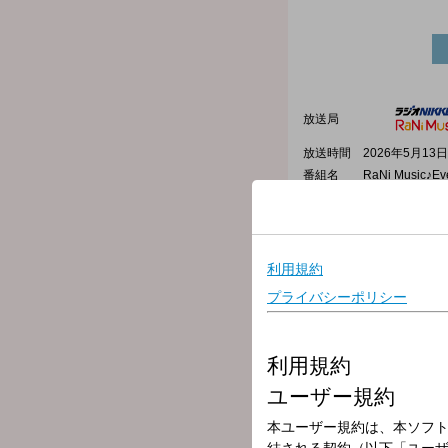
放送局
放送時間
2026年5月13日
番組名
RaNi Music♪Ev
▼この時間のプレイリスト
17:10 Again/Mr.Children 
17:14 Take a Bow/Madon
17:20 Small world/BUMP
17:25 Save My Love/Kygo, 
17:28 ハルジオン/YOASOBI