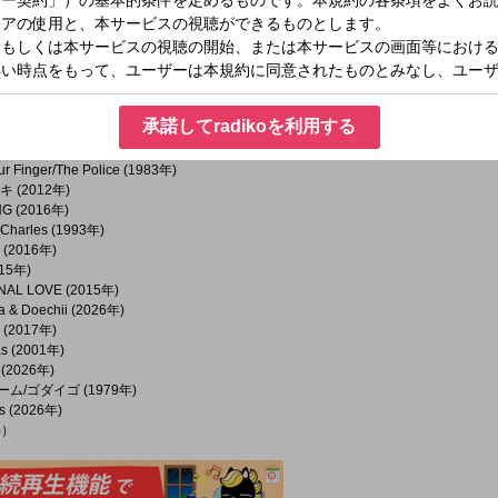
年)
icia Keys (2004年)
l髭男dism (2026年)
ick (1978年)
3年)
承諾してradikoを利用する
wn/Europe (1986年)
オロメン (2026年)
r Finger/The Police (1983年)
 (2012年)
NG (2016年)
 Charles (1993年)
(2016年)
015年)
AL LOVE (2015年)
 & Doechii (2026年)
H (2017年)
as (2001年)
 (2026年)
ム/ゴダイゴ (1979年)
es (2026年)
%）