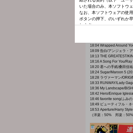
17:31 GLORIA/YUI (2010
17:35 If I Ain't Got You/Al
17:39 スターダスト/Officia
17:43 Surrender/Cheap Tr
17:47 friends/iri (2022年)
17:51 july/Lyn Lapid (202
17:54 The Final Countdo
18:00 さあはじめよう/レミ
18:04 Wrapped Around You
18:09 告白/アンジェラ・アキ
18:13 THE GREATEST/KI
18:16 A Song For You/Ray
18:20 君への手紙/桑田佳祐 
18:24 Sugar/Maroon 5 (2
18:28 ラヴァーマン/ORIGIN
18:33 RUNWAY/Lady Gaga
18:36 My Landscape/BiS
18:42 Hero/Enrique Iglesi
18:46 favorite song/ふみの
18:49 ビューティフル・ネー
18:53 Aperture/Harry Styl
（洋楽：50% 邦楽：50