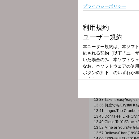
12:24 ミチヲユケ/緑黄色社会
12:28 なんでもないよ、/マ
12:32 Turn Back The Cloc
12:36 Star Train/Perfume
12:40 Gimme Love/Sia (2
12:43 Five/嵐 (2026年)
12:48 Step and a step/Niz
12:52 Opalite/Taylor Swift
12:55 セレナーデ/なとり (2
12:59 CAN YOU CELEB
13:05 Tough Love feat. Ag
13:09 Honto/sumika (202
13:12 Look For The Good
13:17 カラーバリエーション
13:21 back to friends/som
13:24 BDZ/TWICE (2018年
13:29 IDENTITY/東方神起 
13:33 Take It Easy/Eagles
13:36 何度でも/Crystal Ka
13:41 Linger/The Cranber
13:45 Don't Feel Like Cry
13:49 Close To Yo/Gracie
13:52 Mine or Yours/
13:57 Believe/Cher (1998
14:00 #302/平井堅 (2019