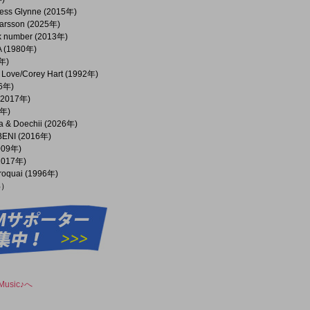
/Jess Glynne (2015年)
Larsson (2025年)
number (2013年)
A (1980年)
年)
in Love/Corey Hart (1992年)
26年)
 (2017年)
0年)
 & Doechii (2026年)
/BENI (2016年)
2009年)
(2017年)
miroquai (1996年)
%）
usic♪へ