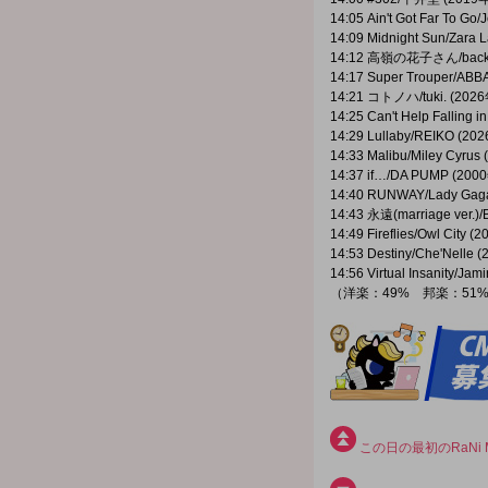
14:05 Ain't Got Far To Go
14:09 Midnight Sun/Zara 
14:12 高嶺の花子さん/back 
14:17 Super Trouper/ABB
14:21 コトノハ/tuki. (2026
14:25 Can't Help Falling 
14:29 Lullaby/REIKO (20
14:33 Malibu/Miley Cyrus
14:37 if…/DA PUMP (200
14:40 RUNWAY/Lady Gaga
14:43 永遠(marriage ver.)
14:49 Fireflies/Owl City (
14:53 Destiny/Che'Nelle 
14:56 Virtual Insanity/Ja
（洋楽：49% 邦楽：51
この日の最初のRaNi M