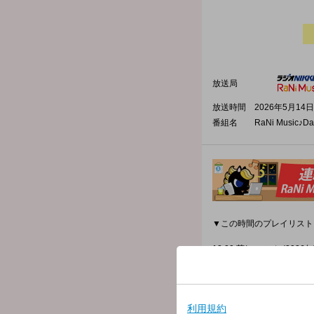
放送局
放送時間
2026年5月14日
番組名
RaNi Music♪Da
▼この時間のプレイリスト
12:00 茜/ヨルシカ (2026年
12:03 Amanda/Boston (1
12:09 かたち あるもの/柴咲
12:13 Underdog/Alicia Ke
12:16 Rising Sun/EXILE (
12:21 Kinetic feat. INCOG