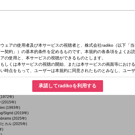
 (2022年)
カロニえんぴつ (2021年)
k/Johnny Hates Jazz (1987年)
 (2015年)
023年)
iU (2020年)
 (2025年)
026年)
RATE?/安室奈美恵 (1997年)
nes, Vargas & Lagola/Avicii (2019年)
6年)
/Jason Mraz (2020年)
/ケツメイシ (2016年)
br (2024年)
承諾してradikoを利用する
)
(2026年)
 (1972年)
y (2015年)
ries (1993年)
ing/Sigrid (2019年)
 Abrams (2025年)
宇多田ヒカル (2025年)
年)
年)