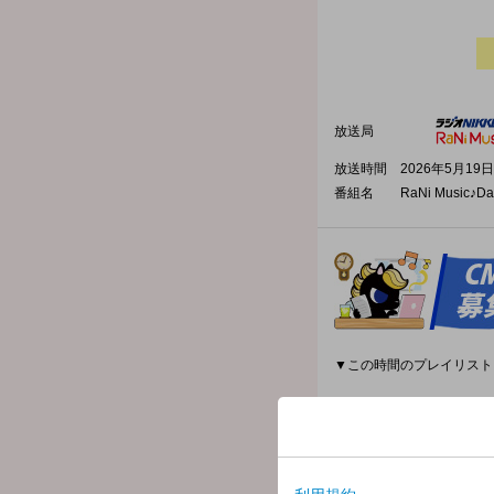
放送局
放送時間
2026年5月19日
番組名
RaNi Music♪Da
▼この時間のプレイリスト
12:00 Honto/sumika (202
12:03 That's All/Genesis 
12:09 奇跡の地球/桑田佳祐 & M
12:13 Immortal Queen fea
12:17 雨音/つじあやの (20