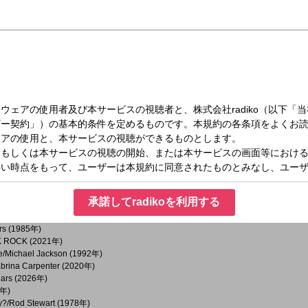
 feat. Mac Miller/Thundercat (2026年)
i (2023年)
ー/ベリーグッドマン (2018年)
nder (1977年)
issing You～/松田聖子 (1996年)
14年)
026年)
(2021年)
ら (2026年)
WS (2016年)
o & Anne-Marie (2018年)
26年)
A (2015年)
Kids (1997年)
Larsson (2025年)
承諾してradikoを利用する
子 (2018年)
ars (1985年)
K ROCK (2021年)
/Michael Jackson (1992年)
brina Carpenter (2020年)
Mars (2026年)
8年)
xy?/Rod Stewart (1978年)