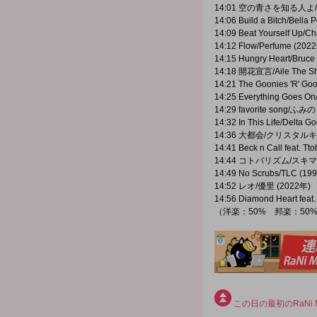
14:01 空の青さを知る人よ/
14:06 Build a Bitch/Bella
14:09 Beat Yourself Up/Ch
14:12 Flow/Perfume (202
14:15 Hungry Heart/Bruce
14:18 開花宣言/Aile The Sh
14:21 The Goonies 'R' G
14:25 Everything Goes On
14:29 favorite song/ふみの
14:32 In This Life/Delta 
14:36 大都会/クリスタルキン
14:41 Beck n Call feat. T
14:44 コトバリズム/スキマ
14:49 No Scrubs/TLC (19
14:52 レオ/優里 (2022年)
14:56 Diamond Heart feat
（洋楽：50% 邦楽：50
この日の最初のRaNi M