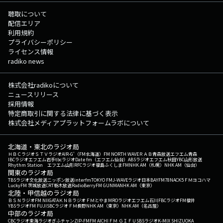
聴取について
配信エリア
利用規約
プライバシーポリシー
ライセンス情報
radiko news
株式会社radikoについて
ニュースリリース
採用情報
特定商取引に関する法律に基づく表示
株式会社メディアプラットフォームラボについて
北海道・東北のラジオ局
ＨＢＣラジオ
ＳＴＶラジオ
AIR-G'（FM北海道）
FM NORTH WAVE
ＲＡＢ青森放送
エフエム青森
IBCラジオ
エフエム岩手
tbcラジオ
Date fm（エフエム仙台）
ABSラジオ
エフエム秋田
YBC山形放送
Rhythm Station エフエム山形
RFCラジオ福島
ふくしまFM
NHK AM（札幌）
NHK AM（仙台）
関東のラジオ局
TBSラジオ
文化放送
ニッポン放送
interfm
TOKYO FM
J-WAVE
ラジオ日本
BAYFM78
NACK5
ＦＭヨコハマ
LuckyFM 茨城放送
CRT栃木放送
RadioBerry
FM GUNMA
NHK AM（東京）
北陸・甲信越のラジオ局
ＢＳＮラジオ
FM NIIGATA
ＫＮＢラジオ
ＦＭとやま
MROラジオ
エフエム石川
FBCラジオ
FM福井
YBSラジオ
FM FUJI
SBCラジオ
ＦＭ長野
NHK AM（東京）
NHK AM（名古屋）
中部のラジオ局
CBCラジオ
東海ラジオ
ぎふチャン
ZIP-FM
FM AICHI
ＦＭ ＧＩＦＵ
SBSラジオ
K-MIX SHIZUOKA