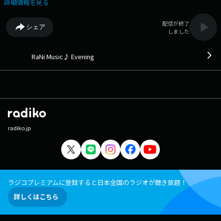
(2021年) 17:21 RUNWAY/Lady Gaga & Doechii (2026年) 17:24 炎/LiSA
詳細情報を見る
(2020年) 17:28 虹/コブクロ (2009年) 17:33 Story of My Life/One
Direction (2013年) 17:37 讃歌/GRe4N BOYZ (2026年) 17:41 Because
配信が終了
シェア
You Loved Me/Celine Dion (1996年) 17:46 一生一瞬/Sonar Pocket (2017
しました
年) 17:51 What I Like About You feat. Theresa Rex/Jonas Blue (2019
年) 17:55 I Swear/All-4-One (1994年) 18:00 Cold Night/HANA (2026年)
18:03 I'll Be Good To You feat. Ray Charles & Chaka Khan/Quincy Jones
RaNi Music♪ Evening
(1989年) 18:08 さよなら 大好きな人/花＊花 (2000年) 18:12 Tiny
Love/MIKA (2019年) 18:16 The Girl Is Mine/Michael Jackson & Paul
McCartney (1982年) 18:19 Beautiful/Superfly (2015年) 18:24 drivers
license/Olivia Rodrigo (2021年) 18:28 Bitter Sweet/傳田真央 (2009年)
18:33 back to friends/sombr (2024年) 18:36 傘/King Gnu (2019年)
18:39 Seasons/Bebe Rexha & Dolly Parton (2023年) 18:42 favorite
song/ふみの (2026年) 18:46 Try Me feat. Jennifer Lopez &
radiko.jp
Matoma/Jason Derulo (2015年) 18:49 リバーサイドホテル/井上陽水
(1982年) 18:53 Aperture/Harry Styles (2026年) （洋楽：52% 邦楽：
48%） この日の最初のRaNi Music♪へ 次の時間のRaNi
Music♪へ その他の楽曲情報はこちらへ
ラジコプレミアムに登録すると日本全国のラジオが聴き放題！
詳しくはこちら