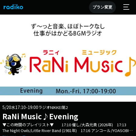
プラン変更
5/20
17:10-19:00
水
ラジオNIKKEI第2
RaNi Music♪Evening
▼この時間のプレイリスト▼ 17:10 催し/大森元貴 (2026年) 17:13
The Night Owls/Little River Band (1981年) 17:16 アンコール/YOASOBI