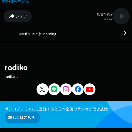
Soul/Bruno Mars (2026年) 9:12 火種/キタニタツヤ (2026年) 9:15 Blame
詳細情報を見る
It On Your Love feat. Lizzo/Charli XCX (2019年) 9:18 Only Time Will
Tell/Asia (1981年) 9:22 甘い運命/UA (1997年) 9:29 Feel Like
配信が終了
シェア
Dance/globe (1995年) 9:34 Grace Kelly/MIKA (2007年) 9:37 空と青/家
しました
入レオ (2021年) 9:41 Xanadu/Olivia Newton-John & Electric Light
Orchestra (1980年) 9:45 stay with me/幾田りら (2026年) 9:49 Love
Songs/Lukas Graham (2020年) 9:52 ラッキーアイラブユー/AI (2026年)
RaNi Music♪ Morning
9:56 The Sun Comes Up Tremendous/Disclosure (2026年) 9:59 Put a
Little Love in Your Heart/Annie Lennox & Al Green (1988年) 10:03 マヨイ
ガ/羊文学 (2021年) 10:09 Beat Yourself Up/Charlie Puth (2026年) 10:12
ドリームキャッチャー/ベリーグッドマン (2018年) 10:15 No Matter
What/George Lamond with Brenda K. Starr (1990年) 10:20 A Thousand
Miles/Vanessa Carlton (2002年) 10:23 For the moment/Every Little
Thing (1997年) 10:29 STARS/中島美嘉 (2001年) 10:35 Float/Samm
radiko.jp
Henshaw (2025年) 10:38 Night Diver/三浦春馬 (2020年) 10:41 Be My
Eyes/Pentatonix (2020年) 10:44 Opalite/Taylor Swift (2025年) 10:49
lulu./Mrs. GREEN APPLE (2026年) 10:53 Might As Well Dance/Jason Mraz
(2018年) 10:57 KISSして/KOH+ (2007年) 11:01 Told You So/Little Mix
(2018年) 11:04 零-zero-/tuki. (2026年) 11:09 Everyday Is A Winding
Road/Sheryl Crow (1996年) 11:13 いらない/サカナクション (2026年)
ラジコプレミアムに登録すると日本全国のラジオが聴き放題！
11:17 Real Love/Jody Watley (1989年) 11:21 ff/HOUND DOG (1985年)
詳しくはこちら
11:26 desire/bixby (2024年) 11:29 BADモード/宇多田ヒカル (2022年)
11:34 Clocks/Coldplay (2002年) 11:38 Cherry Bomb/Circa Waves (2025
年) 11:41 エジソン/水曜日のカンパネラ (2022年) 11:44 I Feel It Coming