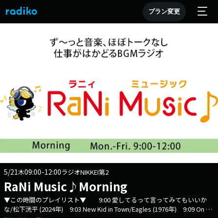
プラン変更
5/21
09:00-12:00
木
ラジオNIKKEI第2
RaNi Music♪Morning
▼この時間のプレイリスト▼ 9:00 愛してるって言ってみてもいいか
な/松下洸平 (2024年) 9:03 New Kid in Town/Eagles (1976年) 9:09 On My