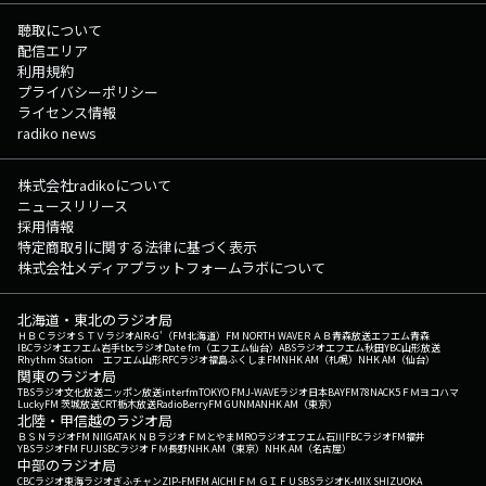
feat. Daft Punk/The Weeknd (2016年) 11:49 The Boyz/MONKEY MAJIK
(2025年) 11:52 Where The Light Gets In/Primal Scream (2016年) 11:56
聴取について
キミを忘れないよ/大原櫻子 (2015年) （洋楽：53% 邦楽：
配信エリア
47%） この日の最初のRaNi Music♪へ 次の時間のRaNi
利用規約
Music♪へ その他の楽曲情報はこちらへ
プライバシーポリシー
ライセンス情報
radiko news
株式会社radikoについて
ニュースリリース
採用情報
特定商取引に関する法律に基づく表示
株式会社メディアプラットフォームラボについて
北海道・東北のラジオ局
ＨＢＣラジオ
ＳＴＶラジオ
AIR-G'（FM北海道）
FM NORTH WAVE
ＲＡＢ青森放送
エフエム青森
IBCラジオ
エフエム岩手
tbcラジオ
Date fm（エフエム仙台）
ABSラジオ
エフエム秋田
YBC山形放送
Rhythm Station エフエム山形
RFCラジオ福島
ふくしまFM
NHK AM（札幌）
NHK AM（仙台）
関東のラジオ局
TBSラジオ
文化放送
ニッポン放送
interfm
TOKYO FM
J-WAVE
ラジオ日本
BAYFM78
NACK5
ＦＭヨコハマ
LuckyFM 茨城放送
CRT栃木放送
RadioBerry
FM GUNMA
NHK AM（東京）
北陸・甲信越のラジオ局
ＢＳＮラジオ
FM NIIGATA
ＫＮＢラジオ
ＦＭとやま
MROラジオ
エフエム石川
FBCラジオ
FM福井
YBSラジオ
FM FUJI
SBCラジオ
ＦＭ長野
NHK AM（東京）
NHK AM（名古屋）
中部のラジオ局
CBCラジオ
東海ラジオ
ぎふチャン
ZIP-FM
FM AICHI
ＦＭ ＧＩＦＵ
SBSラジオ
K-MIX SHIZUOKA