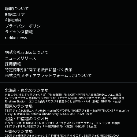
聴取について
配信エリア
利用規約
プライバシーポリシー
ライセンス情報
radiko news
株式会社radikoについて
ニュースリリース
採用情報
特定商取引に関する法律に基づく表示
株式会社メディアプラットフォームラボについて
北海道・東北のラジオ局
ＨＢＣラジオ
ＳＴＶラジオ
AIR-G'（FM北海道）
FM NORTH WAVE
ＲＡＢ青森放送
エフエム青森
IBCラジオ
エフエム岩手
tbcラジオ
Date fm（エフエム仙台）
ABSラジオ
エフエム秋田
YBC山形放送
Rhythm Station エフエム山形
RFCラジオ福島
ふくしまFM
NHK AM（札幌）
NHK AM（仙台）
関東のラジオ局
TBSラジオ
文化放送
ニッポン放送
interfm
TOKYO FM
J-WAVE
ラジオ日本
BAYFM78
NACK5
ＦＭヨコハマ
LuckyFM 茨城放送
CRT栃木放送
RadioBerry
FM GUNMA
NHK AM（東京）
北陸・甲信越のラジオ局
ＢＳＮラジオ
FM NIIGATA
ＫＮＢラジオ
ＦＭとやま
MROラジオ
エフエム石川
FBCラジオ
FM福井
YBSラジオ
FM FUJI
SBCラジオ
ＦＭ長野
NHK AM（東京）
NHK AM（名古屋）
中部のラジオ局
CBCラジオ
東海ラジオ
ぎふチャン
ZIP-FM
FM AICHI
ＦＭ ＧＩＦＵ
SBSラジオ
K-MIX SHIZUOKA