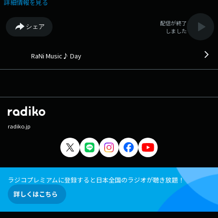
クエストはこちら！ ナレーション・柳井麻希 ▼この時間のプレイ
詳細情報を見る
リスト▼ 13:09 催し/大森元貴 (2026年) 13:12 For You/Liam Payne &
Rita Ora (2018年) 13:16 DOWN TOWN/シュガー・ベイブ (1975年) 13:20
配信が終了
シェア
SWIM/BTS (2026年) 13:22 キリエ・憐れみの讃歌/Kyrie（アイナ・ジ・エ
しました
ンド） (2023年) 13:28 IDENTITY/東方神起 (2026年) 13:33 Gloria/Laura
Branigan (1982年) 13:36 新しい恋人達に/back number (2024年) 13:41
Take Me Home, Country Roads/Olivia Newton-John (1973年) 13:44 19 in
RaNi Music♪ Day
99/Nick Carter (2015年) 13:48 Bring Your Love/Madonna & Sabrina
Carpenter (2026年) 13:52 まちがいさがし/菅田将暉 (2019年) 13:56
Celebration/Kool & The Gang (1980年) 14:00 No more/EXILE ATSUSHI +
AI (2016年) 14:04 At Night feat. Liz Elias and Akon/Flo Rida (2016年)
14:09 HYPNOTIZE/XG (2026年) 14:12 鋼の羽根/RADWIMPS (2021年)
14:17 Dancing Queen/ABBA (1976年) 14:21 Bad Girl/HANA (2026年)
14:24 Eye in the Sky/The Alan Parsons Project (1982年) 14:29 茜/ヨルシ
radiko.jp
カ (2026年) 14:32 Nobody But Me/Michael Buble (2016年) 14:35
LAT.43°N ～forty-three degrees north latitude～/DREAMS COME TRUE
(1989年) 14:41 RUNWAY/Lady Gaga & Doechii (2026年) 14:44 トドカナ
イカラ/平井堅 (2018年) 14:49 Blinding Lights/The Weeknd (2019年)
14:52 Nighthawks/米津玄師 (2017年) 14:56 Let It Be/The Beatles (1970
年) （洋楽：54% 邦楽：46%） この日の最初のRaNi Music♪
ラジコプレミアムに登録すると日本全国のラジオが聴き放題！
へ 次の時間のRaNi Music♪へ その他の楽曲情報はこちらへ
詳しくはこちら