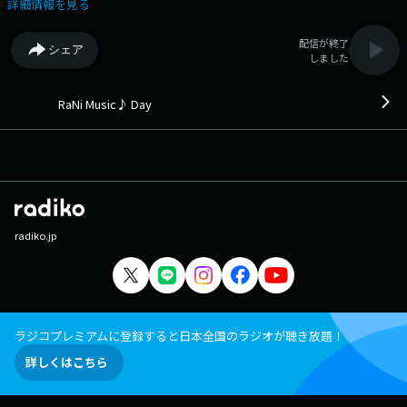
Love/山下達郎 (1988年) 12:13 Royals/Lorde (2013年) 12:16 ら・ら・
詳細情報を見る
ら/大黒摩季 (1995年) 12:20 WHERE IS MY HUSBAND!/RAYE (2025年)
12:23 アカシア/BUMP OF CHICKEN (2020年) 12:28 fight/YUI (2015年)
配信が終了
シェア
12:33 The Girl From Ipanema/Stan Getz & Joao Gilberto (1964年) 12:36
しました
もっと/aiko (2016年) 12:41 How to Love feat. Sofia Reyes/Cash Cash
(2013年) 12:44 セレナーデ/なとり (2026年) 12:48 夜空を翔ける/ケツメ
イシ (2023年) 12:53 back to friends/sombr (2024年) 12:56
RaNi Music♪ Day
Dear…/NiziU (2026年) 13:01 ひこうき雲/荒井由実 (1973年) 13:04
Chasin'/Paris Hilton & Meghan Trainor (2024年) 13:09 風に乗る/緑黄色社
会 (2026年) 13:12 My Body's My Buddy/Tessa Violet & Brye (2024年)
13:16 終わりのない空/秦基博 (2016年) 13:20 So Easy (To Fall In
Love)/Olivia Dean (2025年) 13:23 Sanitizer/Official髭男dism (2025年)
13:29 言伝/Bialystocks (2026年) 13:33 Free/Carroll Thompson (1994
年) 13:37 愛唄～since 2007～/whiteeeen (2015年) 13:41 Now and
radiko.jp
Forever/Richard Marx (1994年) 13:45 Rain On Me/Lady Gaga & Ariana
Grande (2020年) 13:49 On My Soul/Bruno Mars (2026年) 13:51
nestling/KIRINJI (2023年) 13:55 Roni/Bobby Brown (1988年) 14:01 セン
ス・オブ・ワンダー/sumika (2020年) 14:05 The Middle/Zedd, Maren
Morris & Grey (2018年) 14:09 Cruel World/Holly Humberstone (2026
年) 14:12 四季/クリープハイプ (2021年) 14:16 Sweet Child
ラジコプレミアムに登録すると日本全国のラジオが聴き放題！
O'mine/Sheryl Crow (1999年) 14:19 Again/Mr.Children (2026年) 14:24
詳しくはこちら
That's The Way It Is/Celine Dion (1999年) 14:29 Cold Night/HANA (2026
年) 14:32 What Am I/Why Don't We (2019年) 14:35 愛は勝つ/KAN (1990
年) 14:39 I Did This To Myself feat. Lil Yachty/Thundercat (2026年)