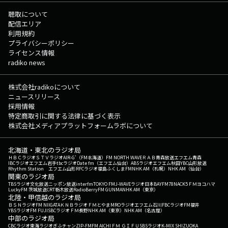
14:41 Just You and I/安室奈美恵 (2017年) 14:45 Video Killed The Radio
Star/The Buggles (1979年) 14:49 Rainy Days and Mondays/Carpenters
聴取について
(1971年) 14:52 Sign/Aimer (2024年) 14:56 One Foot/WALK THE MOON
配信エリア
(2017年) （洋楽：50% 邦楽：50%） この日の最初のRaNi
利用規約
Music♪へ 次の時間のRaNi Music♪へ その他の楽曲情報はこちら
プライバシーポリシー
へ
ライセンス情報
radiko news
株式会社radikoについて
ニュースリリース
採用情報
特定商取引に関する法律に基づく表示
株式会社メディアプラットフォームラボについて
北海道・東北のラジオ局
ＨＢＣラジオ
ＳＴＶラジオ
AIR-G'（FM北海道）
FM NORTH WAVE
ＲＡＢ青森放送
エフエム青森
IBCラジオ
エフエム岩手
tbcラジオ
Date fm（エフエム仙台）
ABSラジオ
エフエム秋田
YBC山形放送
Rhythm Station エフエム山形
RFCラジオ福島
ふくしまFM
NHK AM（札幌）
NHK AM（仙台）
関東のラジオ局
TBSラジオ
文化放送
ニッポン放送
interfm
TOKYO FM
J-WAVE
ラジオ日本
BAYFM78
NACK5
ＦＭヨコハマ
LuckyFM 茨城放送
CRT栃木放送
RadioBerry
FM GUNMA
NHK AM（東京）
北陸・甲信越のラジオ局
ＢＳＮラジオ
FM NIIGATA
ＫＮＢラジオ
ＦＭとやま
MROラジオ
エフエム石川
FBCラジオ
FM福井
YBSラジオ
FM FUJI
SBCラジオ
ＦＭ長野
NHK AM（東京）
NHK AM（名古屋）
中部のラジオ局
CBCラジオ
東海ラジオ
ぎふチャン
ZIP-FM
FM AICHI
ＦＭ ＧＩＦＵ
SBSラジオ
K-MIX SHIZUOKA