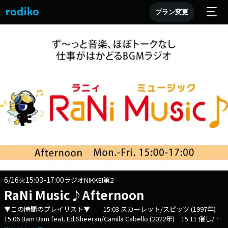
プラン変更
6/16
15:03-17:00
火
ラジオNIKKEI第2
RaNi Music♪Afternoon
▼この時間のプレイリスト▼ 15:03 スカーレット/スピッツ (1997年)
15:06 Bam Bam feat. Ed Sheeran/Camila Cabello (2022年) 15:11 催し/大