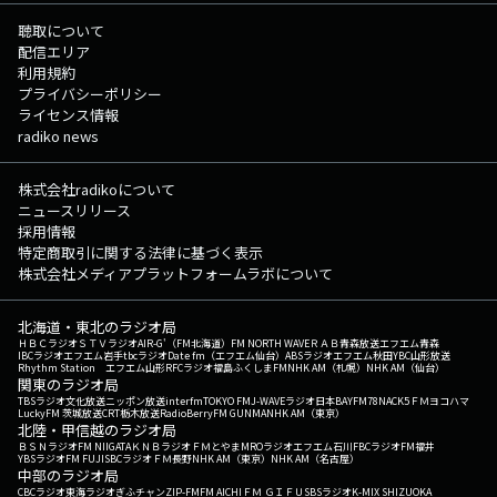
聴取について
配信エリア
利用規約
プライバシーポリシー
ライセンス情報
radiko news
株式会社radikoについて
ニュースリリース
採用情報
特定商取引に関する法律に基づく表示
株式会社メディアプラットフォームラボについて
北海道・東北のラジオ局
ＨＢＣラジオ
ＳＴＶラジオ
AIR-G'（FM北海道）
FM NORTH WAVE
ＲＡＢ青森放送
エフエム青森
IBCラジオ
エフエム岩手
tbcラジオ
Date fm（エフエム仙台）
ABSラジオ
エフエム秋田
YBC山形放送
Rhythm Station エフエム山形
RFCラジオ福島
ふくしまFM
NHK AM（札幌）
NHK AM（仙台）
関東のラジオ局
TBSラジオ
文化放送
ニッポン放送
interfm
TOKYO FM
J-WAVE
ラジオ日本
BAYFM78
NACK5
ＦＭヨコハマ
LuckyFM 茨城放送
CRT栃木放送
RadioBerry
FM GUNMA
NHK AM（東京）
北陸・甲信越のラジオ局
ＢＳＮラジオ
FM NIIGATA
ＫＮＢラジオ
ＦＭとやま
MROラジオ
エフエム石川
FBCラジオ
FM福井
YBSラジオ
FM FUJI
SBCラジオ
ＦＭ長野
NHK AM（東京）
NHK AM（名古屋）
中部のラジオ局
CBCラジオ
東海ラジオ
ぎふチャン
ZIP-FM
FM AICHI
ＦＭ ＧＩＦＵ
SBSラジオ
K-MIX SHIZUOKA