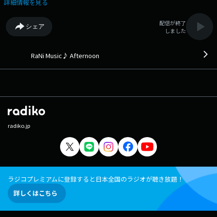
森元貴 (2026年) 15:14 Kiss Me/Sixpence None The Richer (1997年)
詳細情報を見る
15:17 stay with me/幾田りら (2026年) 15:20 Blue Thermal/SHE'S (2022
年) 15:24 Arthur's Theme (Best That You Can Do)/Christopher Cross
配信が終了
シェア
(1981年) 15:28 偉生人/Vaundy (2025年) 15:32 Hold My Hand/Lady Gaga
しました
(2022年) 15:35 Cold Night/HANA (2026年) 15:39 I'm in a Philly
Mood/Daryl Hall (1993年) 15:44 きっと忘れない/ZARD (1993年) 15:49
あなたとトゥラッタッタ♪/DREAMS COME TRUE (2018年) 15:51 Dying
RaNi Music♪ Afternoon
for You/Charli xcx (2026年) 15:54 I Like It/向井太一 (2019年) 15:57 唇
よ、熱く君を語れ/渡辺真知子 (1980年) 16:01 Man I Need/Olivia Dean
(2025年) 16:04 Solo feat. Demi Lovato/Clean Bandit (2018年) 16:09
Cruel World/Holly Humberstone (2026年) 16:12 君は天然色/大滝詠一
(1981年) 16:17 Have It All/Jason Mraz (2018年) 16:21 OK! GO!/絢香
(2026年) 16:24 Desperado/Eagles (1973年) 16:29 Again/Mr.Children
(2026年) 16:33 I Really Like You/Carly Rae Jepsen (2015年) 16:37 夢を
radiko.jp
あきらめないで/岡村孝子 (1987年) 16:41 Ain't Your Mama/Jennifer
Lopez (2016年) 16:45 四季/クリープハイプ (2021年) 16:49 Carnival/The
Cardigans (1995年) 16:52 そのときには/ゆず (2020年) 16:55 All About
Lovin' You/Bon Jovi (2003年) （洋楽：48% 邦楽：52%） この
日の最初のRaNi Music♪へ 次の時間のRaNi Music♪へ その他の楽
曲情報はこちらへ
ラジコプレミアムに登録すると日本全国のラジオが聴き放題！
詳しくはこちら