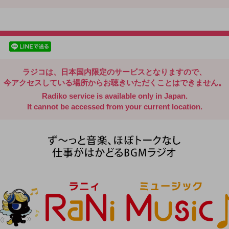
radiko.jp
facebookでシェア
lineでシェア
ラジコは、日本国内限定のサービスとなりますので、
今アクセスしている場所からお聴きいただくことはできません。
Radiko service is available only in Japan.
It cannot be accessed from your current location.