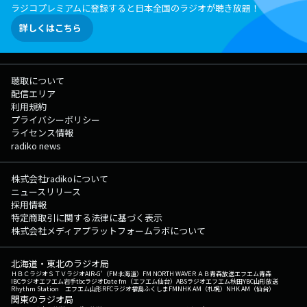
ラジコプレミアムに登録すると日本全国のラジオが聴き放題！
詳しくはこちら
聴取について
配信エリア
利用規約
プライバシーポリシー
ライセンス情報
radiko news
株式会社radikoについて
ニュースリリース
採用情報
特定商取引に関する法律に基づく表示
株式会社メディアプラットフォームラボについて
北海道・東北のラジオ局
ＨＢＣラジオ
ＳＴＶラジオ
AIR-G'（FM北海道）
FM NORTH WAVE
ＲＡＢ青森放送
エフエム青森
IBCラジオ
エフエム岩手
tbcラジオ
Date fm（エフエム仙台）
ABSラジオ
エフエム秋田
YBC山形放送
Rhythm Station エフエム山形
RFCラジオ福島
ふくしまFM
NHK AM（札幌）
NHK AM（仙台）
関東のラジオ局