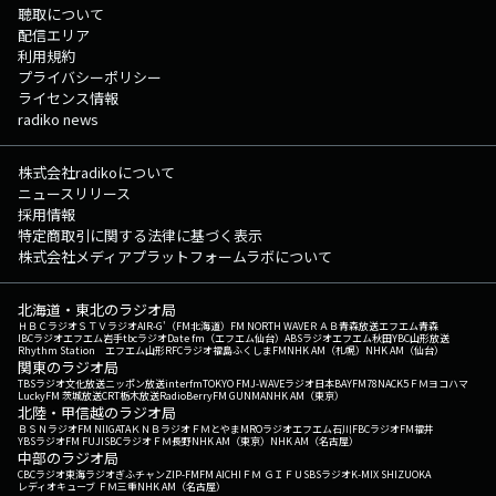
聴取について
配信エリア
利用規約
プライバシーポリシー
ライセンス情報
radiko news
株式会社radikoについて
ニュースリリース
採用情報
特定商取引に関する法律に基づく表示
株式会社メディアプラットフォームラボについて
北海道・東北のラジオ局
ＨＢＣラジオ
ＳＴＶラジオ
AIR-G'（FM北海道）
FM NORTH WAVE
ＲＡＢ青森放送
エフエム青森
IBCラジオ
エフエム岩手
tbcラジオ
Date fm（エフエム仙台）
ABSラジオ
エフエム秋田
YBC山形放送
Rhythm Station エフエム山形
RFCラジオ福島
ふくしまFM
NHK AM（札幌）
NHK AM（仙台）
関東のラジオ局
TBSラジオ
文化放送
ニッポン放送
interfm
TOKYO FM
J-WAVE
ラジオ日本
BAYFM78
NACK5
ＦＭヨコハマ
LuckyFM 茨城放送
CRT栃木放送
RadioBerry
FM GUNMA
NHK AM（東京）
北陸・甲信越のラジオ局
ＢＳＮラジオ
FM NIIGATA
ＫＮＢラジオ
ＦＭとやま
MROラジオ
エフエム石川
FBCラジオ
FM福井
YBSラジオ
FM FUJI
SBCラジオ
ＦＭ長野
NHK AM（東京）
NHK AM（名古屋）
中部のラジオ局
CBCラジオ
東海ラジオ
ぎふチャン
ZIP-FM
FM AICHI
ＦＭ ＧＩＦＵ
SBSラジオ
K-MIX SHIZUOKA
レディオキューブ ＦＭ三重
NHK AM（名古屋）