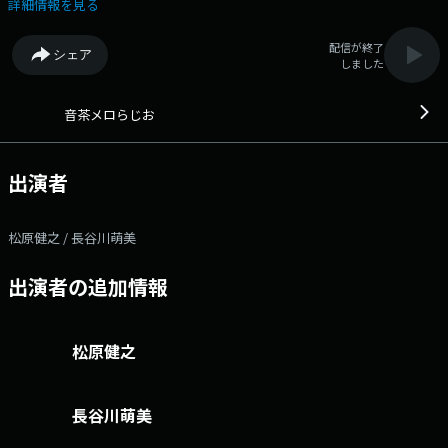
（ロ）な番組です。 メールアドレス：ochame@jp-r.co.jp
詳細情報を見る
配信が終了
シェア
しました
音茶メロらじお
出演者
松原健之 / 長谷川萌美
出演者の追加情報
松原健之
長谷川萌美