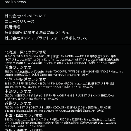
radiko news
株式会社radikoについて
ニュースリリース
採用情報
特定商取引に関する法律に基づく表示
株式会社メディアプラットフォームラボについて
北海道・東北のラジオ局
ＨＢＣラジオ
ＳＴＶラジオ
AIR-G'（FM北海道）
FM NORTH WAVE
ＲＡＢ青森放送
エフエム青森
IBCラジオ
エフエム岩手
tbcラジオ
Date fm（エフエム仙台）
ABSラジオ
エフエム秋田
YBC山形放送
Rhythm Station エフエム山形
RFCラジオ福島
ふくしまFM
NHK AM（札幌）
NHK AM（仙台）
関東のラジオ局
TBSラジオ
文化放送
ニッポン放送
interfm
TOKYO FM
J-WAVE
ラジオ日本
BAYFM78
NACK5
ＦＭヨコハマ
LuckyFM 茨城放送
CRT栃木放送
RadioBerry
FM GUNMA
NHK AM（東京）
北陸・甲信越のラジオ局
ＢＳＮラジオ
FM NIIGATA
ＫＮＢラジオ
ＦＭとやま
MROラジオ
エフエム石川
FBCラジオ
FM福井
YBSラジオ
FM FUJI
SBCラジオ
ＦＭ長野
NHK AM（東京）
NHK AM（名古屋）
中部のラジオ局
CBCラジオ
東海ラジオ
ぎふチャン
ZIP-FM
FM AICHI
ＦＭ ＧＩＦＵ
SBSラジオ
K-MIX SHIZUOKA
レディオキューブ ＦＭ三重
NHK AM（名古屋）
近畿のラジオ局
ABCラジオ
MBSラジオ
OBCラジオ大阪
FM COCOLO
FM802
FM大阪
ラジオ関西
Kiss FM KOBE
e-radio FM滋賀
KBS京都ラジオ
α-STATION FM KYOTO
wbs和歌山放送
NHK AM（大阪）
中国・四国のラジオ局
BSSラジオ
エフエム山陰
ＲＳＫラジオ
ＦＭ岡山
RCCラジオ
広島FM
ＫＲＹ山口放送
エフエム山口
ＪＲＴ四国放送
FM徳島
RNC西日本放送
FM香川
RNB南海放送
FM愛媛
RKC高知放送
エフエム高知
NHK AM（広島）
NHK AM（松山）
九州・沖縄のラジオ局