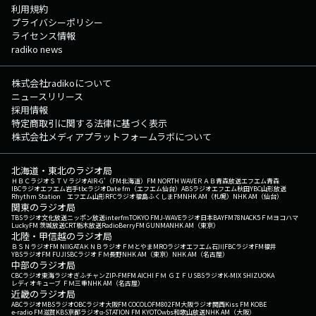
利用規約
プライバシーポリシー
ライセンス情報
radiko news
株式会社radikoについて
ニュースリリース
採用情報
特定商取引に関する法律に基づく表示
株式会社メディアプラットフォームラボについて
北海道・東北のラジオ局
ＨＢＣラジオ
ＳＴＶラジオ
AIR-G'（FM北海道）
FM NORTH WAVE
ＲＡＢ青森放送
エフエム青森
IBCラジオ
エフエム岩手
tbcラジオ
Date fm（エフエム仙台）
ABSラジオ
エフエム秋田
YBC山形放送
Rhythm Station エフエム山形
RFCラジオ福島
ふくしまFM
NHK AM（札幌）
NHK AM（仙台）
関東のラジオ局
TBSラジオ
文化放送
ニッポン放送
interfm
TOKYO FM
J-WAVE
ラジオ日本
BAYFM78
NACK5
ＦＭヨコハマ
LuckyFM 茨城放送
CRT栃木放送
RadioBerry
FM GUNMA
NHK AM（東京）
北陸・甲信越のラジオ局
ＢＳＮラジオ
FM NIIGATA
ＫＮＢラジオ
ＦＭとやま
MROラジオ
エフエム石川
FBCラジオ
FM福井
YBSラジオ
FM FUJI
SBCラジオ
ＦＭ長野
NHK AM（東京）
NHK AM（名古屋）
中部のラジオ局
CBCラジオ
東海ラジオ
ぎふチャン
ZIP-FM
FM AICHI
ＦＭ ＧＩＦＵ
SBSラジオ
K-MIX SHIZUOKA
レディオキューブ ＦＭ三重
NHK AM（名古屋）
近畿のラジオ局
ABCラジオ
MBSラジオ
OBCラジオ大阪
FM COCOLO
FM802
FM大阪
ラジオ関西
Kiss FM KOBE
e-radio FM滋賀
KBS京都ラジオ
α-STATION FM KYOTO
wbs和歌山放送
NHK AM（大阪）