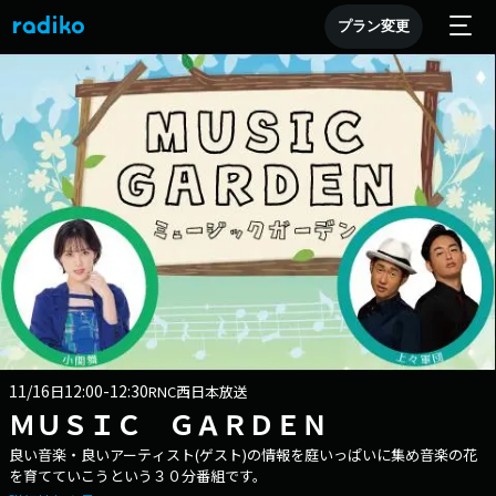
プラン変更
11/16
12:00-12:30
日
RNC西日本放送
ＭＵＳＩＣ ＧＡＲＤＥＮ
良い音楽・良いアーティスト(ゲスト)の情報を庭いっぱいに集め音楽の花
を育てていこうという３０分番組です。