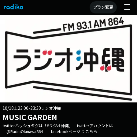
プラン変更
10/18
23:00-23:30
土
ラジオ沖縄
MUSIC GARDEN
twitterハッシュタグは「#ラジオ沖縄」 twitterアカウントは
「@RadioOkinawa864」 facebookページは こちら