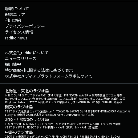
聴取について
配信エリア
利用規約
プライバシーポリシー
ライセンス情報
radiko news
株式会社radikoについて
ニュースリリース
採用情報
特定商取引に関する法律に基づく表示
株式会社メディアプラットフォームラボについて
北海道・東北のラジオ局
ＨＢＣラジオ
ＳＴＶラジオ
AIR-G'（FM北海道）
FM NORTH WAVE
ＲＡＢ青森放送
エフエム青森
IBCラジオ
エフエム岩手
tbcラジオ
Date fm（エフエム仙台）
ABSラジオ
エフエム秋田
YBC山形放送
Rhythm Station エフエム山形
RFCラジオ福島
ふくしまFM
NHK AM（札幌）
NHK AM（仙台）
関東のラジオ局
TBSラジオ
文化放送
ニッポン放送
interfm
TOKYO FM
J-WAVE
ラジオ日本
BAYFM78
NACK5
ＦＭヨコハマ
LuckyFM 茨城放送
CRT栃木放送
RadioBerry
FM GUNMA
NHK AM（東京）
北陸・甲信越のラジオ局
ＢＳＮラジオ
FM NIIGATA
ＫＮＢラジオ
ＦＭとやま
MROラジオ
エフエム石川
FBCラジオ
FM福井
YBSラジオ
FM FUJI
SBCラジオ
ＦＭ長野
NHK AM（東京）
NHK AM（名古屋）
中部のラジオ局
CBCラジオ
東海ラジオ
ぎふチャン
ZIP-FM
FM AICHI
ＦＭ ＧＩＦＵ
SBSラジオ
K-MIX SHIZUOKA