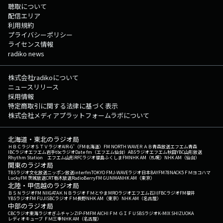
聴取について
配信エリア
利用規約
プライバシーポリシー
ライセンス情報
radiko news
株式会社radikoについて
ニュースリリース
採用情報
特定商取引に関する法律に基づく表示
株式会社メディアプラットフォームラボについて
北海道・東北のラジオ局
ＨＢＣラジオ
ＳＴＶラジオ
AIR-G'（FM北海道）
FM NORTH WAVE
ＲＡＢ青森放送
エフエム青森
IBCラジオ
エフエム岩手
tbcラジオ
Date fm（エフエム仙台）
ABSラジオ
エフエム秋田
YBC山形放送
Rhythm Station エフエム山形
RFCラジオ福島
ふくしまFM
NHK AM（札幌）
NHK AM（仙台）
関東のラジオ局
TBSラジオ
文化放送
ニッポン放送
interfm
TOKYO FM
J-WAVE
ラジオ日本
BAYFM78
NACK5
ＦＭヨコハマ
LuckyFM 茨城放送
CRT栃木放送
RadioBerry
FM GUNMA
NHK AM（東京）
北陸・甲信越のラジオ局
ＢＳＮラジオ
FM NIIGATA
ＫＮＢラジオ
ＦＭとやま
MROラジオ
エフエム石川
FBCラジオ
FM福井
YBSラジオ
FM FUJI
SBCラジオ
ＦＭ長野
NHK AM（東京）
NHK AM（名古屋）
中部のラジオ局
CBCラジオ
東海ラジオ
ぎふチャン
ZIP-FM
FM AICHI
ＦＭ ＧＩＦＵ
SBSラジオ
K-MIX SHIZUOKA
レディオキューブ ＦＭ三重
NHK AM（名古屋）