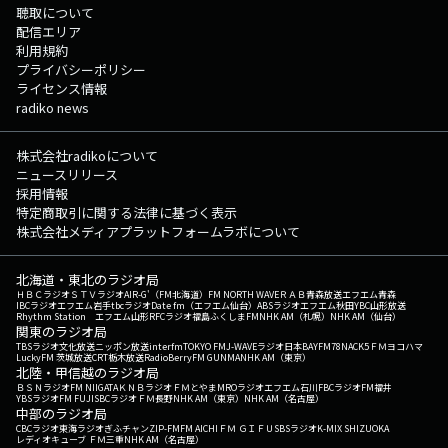
聴取について
配信エリア
利用規約
プライバシーポリシー
ライセンス情報
radiko news
株式会社radikoについて
ニュースリリース
採用情報
特定商取引に関する法律に基づく表示
株式会社メディアプラットフォームラボについて
北海道・東北のラジオ局
ＨＢＣラジオ
ＳＴＶラジオ
AIR-G'（FM北海道）
FM NORTH WAVE
ＲＡＢ青森放送
エフエム青森
IBCラジオ
エフエム岩手
tbcラジオ
Date fm（エフエム仙台）
ABSラジオ
エフエム秋田
YBC山形放送
Rhythm Station エフエム山形
RFCラジオ福島
ふくしまFM
NHK AM（札幌）
NHK AM（仙台）
関東のラジオ局
TBSラジオ
文化放送
ニッポン放送
interfm
TOKYO FM
J-WAVE
ラジオ日本
BAYFM78
NACK5
ＦＭヨコハマ
LuckyFM 茨城放送
CRT栃木放送
RadioBerry
FM GUNMA
NHK AM（東京）
北陸・甲信越のラジオ局
ＢＳＮラジオ
FM NIIGATA
ＫＮＢラジオ
ＦＭとやま
MROラジオ
エフエム石川
FBCラジオ
FM福井
YBSラジオ
FM FUJI
SBCラジオ
ＦＭ長野
NHK AM（東京）
NHK AM（名古屋）
中部のラジオ局
CBCラジオ
東海ラジオ
ぎふチャン
ZIP-FM
FM AICHI
ＦＭ ＧＩＦＵ
SBSラジオ
K-MIX SHIZUOKA
レディオキューブ ＦＭ三重
NHK AM（名古屋）