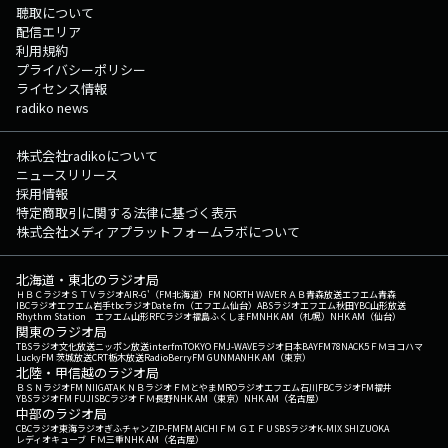
聴取について
配信エリア
利用規約
プライバシーポリシー
ライセンス情報
radiko news
株式会社radikoについて
ニュースリリース
採用情報
特定商取引に関する法律に基づく表示
株式会社メディアプラットフォームラボについて
北海道・東北のラジオ局
ＨＢＣラジオ
ＳＴＶラジオ
AIR-G'（FM北海道）
FM NORTH WAVE
ＲＡＢ青森放送
エフエム青森
IBCラジオ
エフエム岩手
tbcラジオ
Date fm（エフエム仙台）
ABSラジオ
エフエム秋田
YBC山形放送
Rhythm Station エフエム山形
RFCラジオ福島
ふくしまFM
NHK AM（札幌）
NHK AM（仙台）
関東のラジオ局
TBSラジオ
文化放送
ニッポン放送
interfm
TOKYO FM
J-WAVE
ラジオ日本
BAYFM78
NACK5
ＦＭヨコハマ
LuckyFM 茨城放送
CRT栃木放送
RadioBerry
FM GUNMA
NHK AM（東京）
北陸・甲信越のラジオ局
ＢＳＮラジオ
FM NIIGATA
ＫＮＢラジオ
ＦＭとやま
MROラジオ
エフエム石川
FBCラジオ
FM福井
YBSラジオ
FM FUJI
SBCラジオ
ＦＭ長野
NHK AM（東京）
NHK AM（名古屋）
中部のラジオ局
CBCラジオ
東海ラジオ
ぎふチャン
ZIP-FM
FM AICHI
ＦＭ ＧＩＦＵ
SBSラジオ
K-MIX SHIZUOKA
レディオキューブ ＦＭ三重
NHK AM（名古屋）