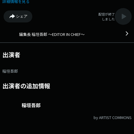
30分！映画・読書・ワイン・ゴルフ・音楽と多様な趣味を持つほか、料理
詳細情報を見る
や美容への造詣も深く、“女子力の高い”稲垣吾郎。そんな彼が女性誌の編
集長となり、様々なトレンドを取り上げながら自身の近況を語ります。番
配信が終了
シェア
組のリスナー（読者）は、雑誌記者、カメラマン、エディターとして周囲
しました
で話題になっていること、興味があることをレポート。その情報を基に、
吾郎編集長がその内容を吟味していきます。素の稲垣吾郎のラジオ番組で
す。
編集長 稲垣吾郎 ～EDITOR IN CHIEF～
出演者
稲垣吾郎
出演者の追加情報
稲垣吾郎
by ARTIST COMMONS