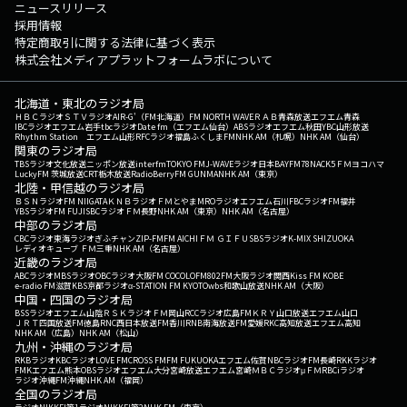
ニュースリリース
採用情報
特定商取引に関する法律に基づく表示
株式会社メディアプラットフォームラボについて
北海道・東北のラジオ局
ＨＢＣラジオ
ＳＴＶラジオ
AIR-G'（FM北海道）
FM NORTH WAVE
ＲＡＢ青森放送
エフエム青森
IBCラジオ
エフエム岩手
tbcラジオ
Date fm（エフエム仙台）
ABSラジオ
エフエム秋田
YBC山形放送
Rhythm Station エフエム山形
RFCラジオ福島
ふくしまFM
NHK AM（札幌）
NHK AM（仙台）
関東のラジオ局
TBSラジオ
文化放送
ニッポン放送
interfm
TOKYO FM
J-WAVE
ラジオ日本
BAYFM78
NACK5
ＦＭヨコハマ
LuckyFM 茨城放送
CRT栃木放送
RadioBerry
FM GUNMA
NHK AM（東京）
北陸・甲信越のラジオ局
ＢＳＮラジオ
FM NIIGATA
ＫＮＢラジオ
ＦＭとやま
MROラジオ
エフエム石川
FBCラジオ
FM福井
YBSラジオ
FM FUJI
SBCラジオ
ＦＭ長野
NHK AM（東京）
NHK AM（名古屋）
中部のラジオ局
CBCラジオ
東海ラジオ
ぎふチャン
ZIP-FM
FM AICHI
ＦＭ ＧＩＦＵ
SBSラジオ
K-MIX SHIZUOKA
レディオキューブ ＦＭ三重
NHK AM（名古屋）
近畿のラジオ局
ABCラジオ
MBSラジオ
OBCラジオ大阪
FM COCOLO
FM802
FM大阪
ラジオ関西
Kiss FM KOBE
e-radio FM滋賀
KBS京都ラジオ
α-STATION FM KYOTO
wbs和歌山放送
NHK AM（大阪）
中国・四国のラジオ局
BSSラジオ
エフエム山陰
ＲＳＫラジオ
ＦＭ岡山
RCCラジオ
広島FM
ＫＲＹ山口放送
エフエム山口
ＪＲＴ四国放送
FM徳島
RNC西日本放送
FM香川
RNB南海放送
FM愛媛
RKC高知放送
エフエム高知
NHK AM（広島）
NHK AM（松山）
九州・沖縄のラジオ局
RKBラジオ
KBCラジオ
LOVE FM
CROSS FM
FM FUKUOKA
エフエム佐賀
NBCラジオ
FM長崎
RKKラジオ
FMKエフエム熊本
OBSラジオ
エフエム大分
宮崎放送
エフエム宮崎
ＭＢＣラジオ
μＦＭ
RBCiラジオ
ラジオ沖縄
FM沖縄
NHK AM（福岡）
全国のラジオ局