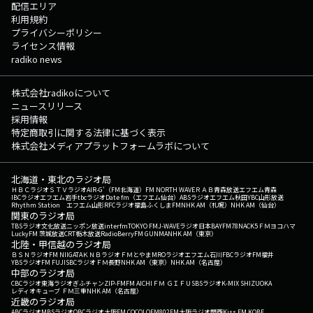
配信エリア
利用規約
プライバシーポリシー
ライセンス情報
radiko news
株式会社radikoについて
ニュースリリース
採用情報
特定商取引に関する法律に基づく表示
株式会社メディアプラットフォームラボについて
北海道・東北のラジオ局
ＨＢＣラジオ
ＳＴＶラジオ
AIR-G'（FM北海道）
FM NORTH WAVE
ＲＡＢ青森放送
エフエム青森
IBCラジオ
エフエム岩手
tbcラジオ
Date fm（エフエム仙台）
ABSラジオ
エフエム秋田
YBC山形放送
Rhythm Station エフエム山形
RFCラジオ福島
ふくしまFM
NHK AM（札幌）
NHK AM（仙台）
関東のラジオ局
TBSラジオ
文化放送
ニッポン放送
interfm
TOKYO FM
J-WAVE
ラジオ日本
BAYFM78
NACK5
ＦＭヨコハマ
LuckyFM 茨城放送
CRT栃木放送
RadioBerry
FM GUNMA
NHK AM（東京）
北陸・甲信越のラジオ局
ＢＳＮラジオ
FM NIIGATA
ＫＮＢラジオ
ＦＭとやま
MROラジオ
エフエム石川
FBCラジオ
FM福井
YBSラジオ
FM FUJI
SBCラジオ
ＦＭ長野
NHK AM（東京）
NHK AM（名古屋）
中部のラジオ局
CBCラジオ
東海ラジオ
ぎふチャン
ZIP-FM
FM AICHI
ＦＭ ＧＩＦＵ
SBSラジオ
K-MIX SHIZUOKA
レディオキューブ ＦＭ三重
NHK AM（名古屋）
近畿のラジオ局
ABCラジオ
MBSラジオ
OBCラジオ大阪
FM COCOLO
FM802
FM大阪
ラジオ関西
Kiss FM KOBE