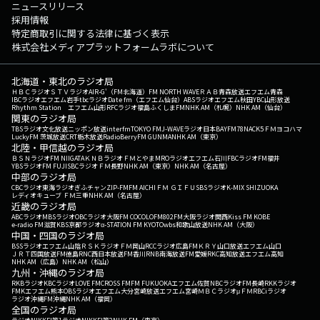
ニュースリリース
採用情報
特定商取引に関する法律に基づく表示
株式会社メディアプラットフォームラボについて
北海道・東北のラジオ局
ＨＢＣラジオ
ＳＴＶラジオ
AIR-G'（FM北海道）
FM NORTH WAVE
ＲＡＢ青森放送
エフエム青森
IBCラジオ
エフエム岩手
tbcラジオ
Date fm（エフエム仙台）
ABSラジオ
エフエム秋田
YBC山形放送
Rhythm Station エフエム山形
RFCラジオ福島
ふくしまFM
NHK AM（札幌）
NHK AM（仙台）
関東のラジオ局
TBSラジオ
文化放送
ニッポン放送
interfm
TOKYO FM
J-WAVE
ラジオ日本
BAYFM78
NACK5
ＦＭヨコハマ
LuckyFM 茨城放送
CRT栃木放送
RadioBerry
FM GUNMA
NHK AM（東京）
北陸・甲信越のラジオ局
ＢＳＮラジオ
FM NIIGATA
ＫＮＢラジオ
ＦＭとやま
MROラジオ
エフエム石川
FBCラジオ
FM福井
YBSラジオ
FM FUJI
SBCラジオ
ＦＭ長野
NHK AM（東京）
NHK AM（名古屋）
中部のラジオ局
CBCラジオ
東海ラジオ
ぎふチャン
ZIP-FM
FM AICHI
ＦＭ ＧＩＦＵ
SBSラジオ
K-MIX SHIZUOKA
レディオキューブ ＦＭ三重
NHK AM（名古屋）
近畿のラジオ局
ABCラジオ
MBSラジオ
OBCラジオ大阪
FM COCOLO
FM802
FM大阪
ラジオ関西
Kiss FM KOBE
e-radio FM滋賀
KBS京都ラジオ
α-STATION FM KYOTO
wbs和歌山放送
NHK AM（大阪）
中国・四国のラジオ局
BSSラジオ
エフエム山陰
ＲＳＫラジオ
ＦＭ岡山
RCCラジオ
広島FM
ＫＲＹ山口放送
エフエム山口
ＪＲＴ四国放送
FM徳島
RNC西日本放送
FM香川
RNB南海放送
FM愛媛
RKC高知放送
エフエム高知
NHK AM（広島）
NHK AM（松山）
九州・沖縄のラジオ局
RKBラジオ
KBCラジオ
LOVE FM
CROSS FM
FM FUKUOKA
エフエム佐賀
NBCラジオ
FM長崎
RKKラジオ
FMKエフエム熊本
OBSラジオ
エフエム大分
宮崎放送
エフエム宮崎
ＭＢＣラジオ
μＦＭ
RBCiラジオ
ラジオ沖縄
FM沖縄
NHK AM（福岡）
全国のラジオ局