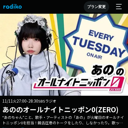
プラン変更
11/11
27:00-28:30
火
SBSラジオ
あののオールナイトニッポン0(ZERO)
“あのちゃん”こと、歌手・アーティストの「あの」が火曜日のオールナイ
トニッポン0を担当！饒舌圧巻のトークをしたり、しなかったり。歌った