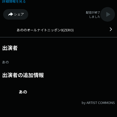
り、歌わなかったりします。「敵を作らないようにする」ことが目標な番
詳細情報を見る
組です。
配信が終了
シェア
しました
あののオールナイトニッポン0(ZERO)
出演者
あの
出演者の追加情報
あの
by ARTIST COMMONS