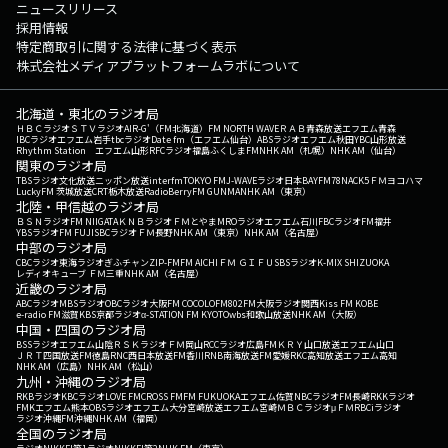
ニュースリリース
採用情報
特定商取引に関する法律に基づく表示
株式会社メディアプラットフォームラボについて
北海道・東北のラジオ局
ＨＢＣラジオ
ＳＴＶラジオ
AIR-G'（FM北海道）
FM NORTH WAVE
ＲＡＢ青森放送
エフエム青森
IBCラジオ
エフエム岩手
tbcラジオ
Date fm（エフエム仙台）
ABSラジオ
エフエム秋田
YBC山形放送
Rhythm Station エフエム山形
RFCラジオ福島
ふくしまFM
NHK AM（札幌）
NHK AM（仙台）
関東のラジオ局
TBSラジオ
文化放送
ニッポン放送
interfm
TOKYO FM
J-WAVE
ラジオ日本
BAYFM78
NACK5
ＦＭヨコハマ
LuckyFM 茨城放送
CRT栃木放送
RadioBerry
FM GUNMA
NHK AM（東京）
北陸・甲信越のラジオ局
ＢＳＮラジオ
FM NIIGATA
ＫＮＢラジオ
ＦＭとやま
MROラジオ
エフエム石川
FBCラジオ
FM福井
YBSラジオ
FM FUJI
SBCラジオ
ＦＭ長野
NHK AM（東京）
NHK AM（名古屋）
中部のラジオ局
CBCラジオ
東海ラジオ
ぎふチャン
ZIP-FM
FM AICHI
ＦＭ ＧＩＦＵ
SBSラジオ
K-MIX SHIZUOKA
レディオキューブ ＦＭ三重
NHK AM（名古屋）
近畿のラジオ局
ABCラジオ
MBSラジオ
OBCラジオ大阪
FM COCOLO
FM802
FM大阪
ラジオ関西
Kiss FM KOBE
e-radio FM滋賀
KBS京都ラジオ
α-STATION FM KYOTO
wbs和歌山放送
NHK AM（大阪）
中国・四国のラジオ局
BSSラジオ
エフエム山陰
ＲＳＫラジオ
ＦＭ岡山
RCCラジオ
広島FM
ＫＲＹ山口放送
エフエム山口
ＪＲＴ四国放送
FM徳島
RNC西日本放送
FM香川
RNB南海放送
FM愛媛
RKC高知放送
エフエム高知
NHK AM（広島）
NHK AM（松山）
九州・沖縄のラジオ局
RKBラジオ
KBCラジオ
LOVE FM
CROSS FM
FM FUKUOKA
エフエム佐賀
NBCラジオ
FM長崎
RKKラジオ
FMKエフエム熊本
OBSラジオ
エフエム大分
宮崎放送
エフエム宮崎
ＭＢＣラジオ
μＦＭ
RBCiラジオ
ラジオ沖縄
FM沖縄
NHK AM（福岡）
全国のラジオ局