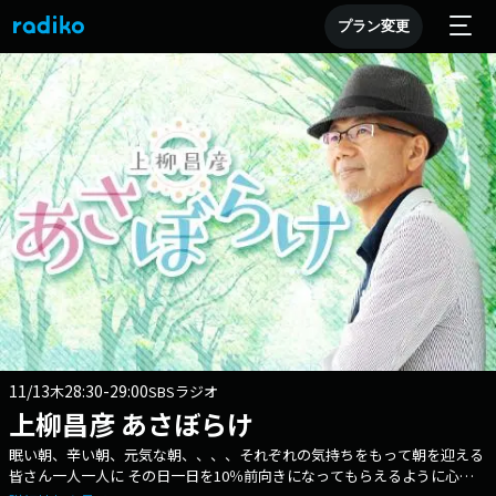
プラン変更
11/13
28:30-29:00
木
SBSラジオ
上柳昌彦 あさぼらけ
眠い朝、辛い朝、元気な朝、、、、それぞれの気持ちをもって朝を迎える
皆さん一人一人に その日一日を10％前向きになってもらえるように心が