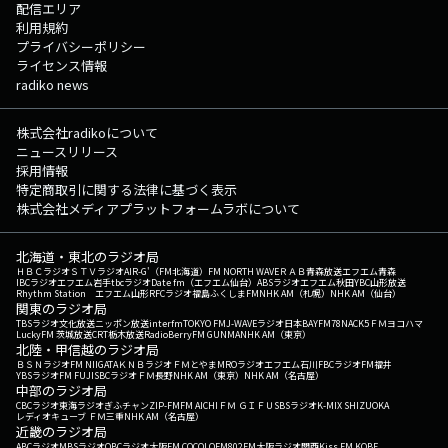
配信エリア
利用規約
プライバシーポリシー
ライセンス情報
radiko news
株式会社radikoについて
ニュースリリース
採用情報
特定商取引に関する法律に基づく表示
株式会社メディアプラットフォームラボについて
北海道・東北のラジオ局
ＨＢＣラジオ
ＳＴＶラジオ
AIR-G'（FM北海道）
FM NORTH WAVE
ＲＡＢ青森放送
エフエム青森
IBCラジオ
エフエム岩手
tbcラジオ
Date fm（エフエム仙台）
ABSラジオ
エフエム秋田
YBC山形放送
Rhythm Station エフエム山形
RFCラジオ福島
ふくしまFM
NHK AM（札幌）
NHK AM（仙台）
関東のラジオ局
TBSラジオ
文化放送
ニッポン放送
interfm
TOKYO FM
J-WAVE
ラジオ日本
BAYFM78
NACK5
ＦＭヨコハマ
LuckyFM 茨城放送
CRT栃木放送
RadioBerry
FM GUNMA
NHK AM（東京）
北陸・甲信越のラジオ局
ＢＳＮラジオ
FM NIIGATA
ＫＮＢラジオ
ＦＭとやま
MROラジオ
エフエム石川
FBCラジオ
FM福井
YBSラジオ
FM FUJI
SBCラジオ
ＦＭ長野
NHK AM（東京）
NHK AM（名古屋）
中部のラジオ局
CBCラジオ
東海ラジオ
ぎふチャン
ZIP-FM
FM AICHI
ＦＭ ＧＩＦＵ
SBSラジオ
K-MIX SHIZUOKA
レディオキューブ ＦＭ三重
NHK AM（名古屋）
近畿のラジオ局
ABCラジオ
MBSラジオ
OBCラジオ大阪
FM COCOLO
FM802
FM大阪
ラジオ関西
Kiss FM KOBE