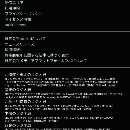
配信エリア
利用規約
プライバシーポリシー
ライセンス情報
radiko news
株式会社radikoについて
ニュースリリース
採用情報
特定商取引に関する法律に基づく表示
株式会社メディアプラットフォームラボについて
北海道・東北のラジオ局
ＨＢＣラジオ
ＳＴＶラジオ
AIR-G'（FM北海道）
FM NORTH WAVE
ＲＡＢ青森放送
エフエム青森
IBCラジオ
エフエム岩手
tbcラジオ
Date fm（エフエム仙台）
ABSラジオ
エフエム秋田
YBC山形放送
Rhythm Station エフエム山形
RFCラジオ福島
ふくしまFM
NHK AM（札幌）
NHK AM（仙台）
関東のラジオ局
TBSラジオ
文化放送
ニッポン放送
interfm
TOKYO FM
J-WAVE
ラジオ日本
BAYFM78
NACK5
ＦＭヨコハマ
LuckyFM 茨城放送
CRT栃木放送
RadioBerry
FM GUNMA
NHK AM（東京）
北陸・甲信越のラジオ局
ＢＳＮラジオ
FM NIIGATA
ＫＮＢラジオ
ＦＭとやま
MROラジオ
エフエム石川
FBCラジオ
FM福井
YBSラジオ
FM FUJI
SBCラジオ
ＦＭ長野
NHK AM（東京）
NHK AM（名古屋）
中部のラジオ局
CBCラジオ
東海ラジオ
ぎふチャン
ZIP-FM
FM AICHI
ＦＭ ＧＩＦＵ
SBSラジオ
K-MIX SHIZUOKA
レディオキューブ ＦＭ三重
NHK AM（名古屋）
近畿のラジオ局
ABCラジオ
MBSラジオ
OBCラジオ大阪
FM COCOLO
FM802
FM大阪
ラジオ関西
Kiss FM KOBE