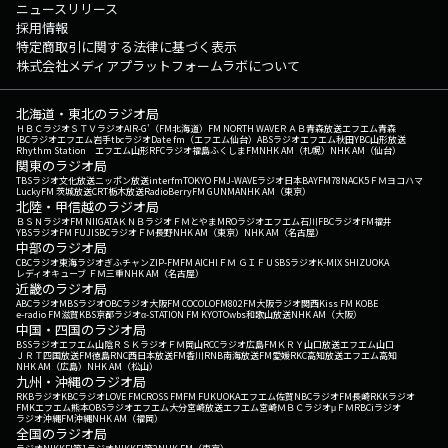
ニュースリリース
採用情報
特定商取引に関する法律に基づく表示
株式会社メディアプラットフォームラボについて
北海道・東北のラジオ局
ＨＢＣラジオ
ＳＴＶラジオ
AIR-G'（FM北海道）
FM NORTH WAVE
ＲＡＢ青森放送
エフエム青森
IBCラジオ
エフエム岩手
tbcラジオ
Date fm（エフエム仙台）
ABSラジオ
エフエム秋田
YBC山形放送
Rhythm Station エフエム山形
RFCラジオ福島
ふくしまFM
NHK AM（札幌）
NHK AM（仙台）
関東のラジオ局
TBSラジオ
文化放送
ニッポン放送
interfm
TOKYO FM
J-WAVE
ラジオ日本
BAYFM78
NACK5
ＦＭヨコハマ
LuckyFM 茨城放送
CRT栃木放送
RadioBerry
FM GUNMA
NHK AM（東京）
北陸・甲信越のラジオ局
ＢＳＮラジオ
FM NIIGATA
ＫＮＢラジオ
ＦＭとやま
MROラジオ
エフエム石川
FBCラジオ
FM福井
YBSラジオ
FM FUJI
SBCラジオ
ＦＭ長野
NHK AM（東京）
NHK AM（名古屋）
中部のラジオ局
CBCラジオ
東海ラジオ
ぎふチャン
ZIP-FM
FM AICHI
ＦＭ ＧＩＦＵ
SBSラジオ
K-MIX SHIZUOKA
レディオキューブ ＦＭ三重
NHK AM（名古屋）
近畿のラジオ局
ABCラジオ
MBSラジオ
OBCラジオ大阪
FM COCOLO
FM802
FM大阪
ラジオ関西
Kiss FM KOBE
e-radio FM滋賀
KBS京都ラジオ
α-STATION FM KYOTO
wbs和歌山放送
NHK AM（大阪）
中国・四国のラジオ局
BSSラジオ
エフエム山陰
ＲＳＫラジオ
ＦＭ岡山
RCCラジオ
広島FM
ＫＲＹ山口放送
エフエム山口
ＪＲＴ四国放送
FM徳島
RNC西日本放送
FM香川
RNB南海放送
FM愛媛
RKC高知放送
エフエム高知
NHK AM（広島）
NHK AM（松山）
九州・沖縄のラジオ局
RKBラジオ
KBCラジオ
LOVE FM
CROSS FM
FM FUKUOKA
エフエム佐賀
NBCラジオ
FM長崎
RKKラジオ
FMKエフエム熊本
OBSラジオ
エフエム大分
宮崎放送
エフエム宮崎
ＭＢＣラジオ
μＦＭ
RBCiラジオ
ラジオ沖縄
FM沖縄
NHK AM（福岡）
全国のラジオ局