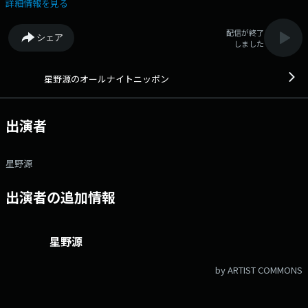
の星野源がお送りする2時間を、AMラジオ・ワイドFMラジオ・そして
詳細情報を見る
radikoと様々な方法で感じて下さい！
配信が終了
シェア
しました
星野源のオールナイトニッポン
出演者
星野源
出演者の追加情報
星野源
by ARTIST COMMONS