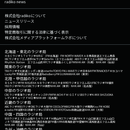
radiko news
株式会社radikoについて
ニュースリリース
採用情報
特定商取引に関する法律に基づく表示
株式会社メディアプラットフォームラボについて
北海道・東北のラジオ局
ＨＢＣラジオ
ＳＴＶラジオ
AIR-G'（FM北海道）
FM NORTH WAVE
ＲＡＢ青森放送
エフエム青森
IBCラジオ
エフエム岩手
tbcラジオ
Date fm（エフエム仙台）
ABSラジオ
エフエム秋田
YBC山形放送
Rhythm Station エフエム山形
RFCラジオ福島
ふくしまFM
NHK AM（札幌）
NHK AM（仙台）
関東のラジオ局
TBSラジオ
文化放送
ニッポン放送
interfm
TOKYO FM
J-WAVE
ラジオ日本
BAYFM78
NACK5
ＦＭヨコハマ
LuckyFM 茨城放送
CRT栃木放送
RadioBerry
FM GUNMA
NHK AM（東京）
北陸・甲信越のラジオ局
ＢＳＮラジオ
FM NIIGATA
ＫＮＢラジオ
ＦＭとやま
MROラジオ
エフエム石川
FBCラジオ
FM福井
YBSラジオ
FM FUJI
SBCラジオ
ＦＭ長野
NHK AM（東京）
NHK AM（名古屋）
中部のラジオ局
CBCラジオ
東海ラジオ
ぎふチャン
ZIP-FM
FM AICHI
ＦＭ ＧＩＦＵ
SBSラジオ
K-MIX SHIZUOKA
レディオキューブ ＦＭ三重
NHK AM（名古屋）
近畿のラジオ局
ABCラジオ
MBSラジオ
OBCラジオ大阪
FM COCOLO
FM802
FM大阪
ラジオ関西
Kiss FM KOBE
e-radio FM滋賀
KBS京都ラジオ
α-STATION FM KYOTO
wbs和歌山放送
NHK AM（大阪）
中国・四国のラジオ局
BSSラジオ
エフエム山陰
ＲＳＫラジオ
ＦＭ岡山
RCCラジオ
広島FM
ＫＲＹ山口放送
エフエム山口
ＪＲＴ四国放送
FM徳島
RNC西日本放送
FM香川
RNB南海放送
FM愛媛
RKC高知放送
エフエム高知
NHK AM（広島）
NHK AM（松山）
九州・沖縄のラジオ局