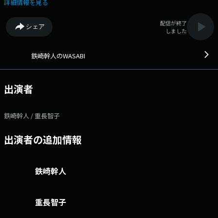
る、話さずにはいられない！お昼は少しゆったりと、音楽＆トークを楽し
詳細情報を見る
んでね。
配信が終了
シェア
しました
鉄崎幹人のWASABI
出演者
鉄崎幹人 / 重長智子
出演者の追加情報
鉄崎幹人
重長智子