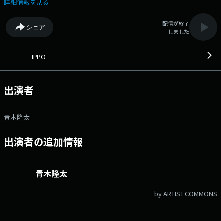
パクトに紹介！IPPOを聞いて、昨日より今日の自分をちょっとだけアップ
詳細情報を見る
デート！ ▼07:24＜情報三枚おろし＞ ゲストコーナー：今、旬の
話、知らないと恥ずかしいトピック、 当たり前過ぎて、周りには聞き辛
配信が終了
シェア
い情報を丁寧にお伝えしていきます！ ▼08:25＜IPPOセレクション
しました
＞ ゲストコーナー：トレンド、グルメ、ファッション、健康。 忙しい
皆さんの暮らしをパパッと色付けしていきます。 番組公式ホームペ
ージ：http://www.at-s.com/sbsradio/program/ippo/ 番組公式 X：
IPPO
@sbs_ippo ハッシュタグ：#いっぽ メールアドレス：
ippo@digisbs.com メッセージフォーム：https://www.at-
s.com/apps/entryform/entry/form/148665
出演者
青木隆太
出演者の追加情報
青木隆太
by ARTIST COMMONS