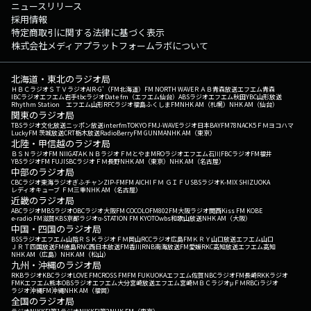
ニュースリリース
採用情報
特定商取引に関する法律に基づく表示
株式会社メディアプラットフォームラボについて
北海道・東北のラジオ局
ＨＢＣラジオ
ＳＴＶラジオ
AIR-G'（FM北海道）
FM NORTH WAVE
ＲＡＢ青森放送
エフエム青森
IBCラジオ
エフエム岩手
tbcラジオ
Date fm（エフエム仙台）
ABSラジオ
エフエム秋田
YBC山形放送
Rhythm Station エフエム山形
RFCラジオ福島
ふくしまFM
NHK AM（札幌）
NHK AM（仙台）
関東のラジオ局
TBSラジオ
文化放送
ニッポン放送
interfm
TOKYO FM
J-WAVE
ラジオ日本
BAYFM78
NACK5
ＦＭヨコハマ
LuckyFM 茨城放送
CRT栃木放送
RadioBerry
FM GUNMA
NHK AM（東京）
北陸・甲信越のラジオ局
ＢＳＮラジオ
FM NIIGATA
ＫＮＢラジオ
ＦＭとやま
MROラジオ
エフエム石川
FBCラジオ
FM福井
YBSラジオ
FM FUJI
SBCラジオ
ＦＭ長野
NHK AM（東京）
NHK AM（名古屋）
中部のラジオ局
CBCラジオ
東海ラジオ
ぎふチャン
ZIP-FM
FM AICHI
ＦＭ ＧＩＦＵ
SBSラジオ
K-MIX SHIZUOKA
レディオキューブ ＦＭ三重
NHK AM（名古屋）
近畿のラジオ局
ABCラジオ
MBSラジオ
OBCラジオ大阪
FM COCOLO
FM802
FM大阪
ラジオ関西
Kiss FM KOBE
e-radio FM滋賀
KBS京都ラジオ
α-STATION FM KYOTO
wbs和歌山放送
NHK AM（大阪）
中国・四国のラジオ局
BSSラジオ
エフエム山陰
ＲＳＫラジオ
ＦＭ岡山
RCCラジオ
広島FM
ＫＲＹ山口放送
エフエム山口
ＪＲＴ四国放送
FM徳島
RNC西日本放送
FM香川
RNB南海放送
FM愛媛
RKC高知放送
エフエム高知
NHK AM（広島）
NHK AM（松山）
九州・沖縄のラジオ局
RKBラジオ
KBCラジオ
LOVE FM
CROSS FM
FM FUKUOKA
エフエム佐賀
NBCラジオ
FM長崎
RKKラジオ
FMKエフエム熊本
OBSラジオ
エフエム大分
宮崎放送
エフエム宮崎
ＭＢＣラジオ
μＦＭ
RBCiラジオ
ラジオ沖縄
FM沖縄
NHK AM（福岡）
全国のラジオ局